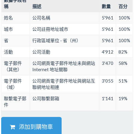
數據字段名
稱
描述
數量
百分
姓名
公司名稱
5'961
100%
城市
公司註冊地址城市
5'961
100%
省
行政區域單位 - 省（州）
5'961
100%
活動
公司活動
4'912
82%
電子郵件
公司網頁電子郵件地址未與網站
3'470
58%
（其他）
Internet 地址關聯
電子郵件
公司網頁電子郵件地址與網站互
3'055
51%
（域）
聯網地址相連
聯繫電子郵
公司聯繫郵箱
1'141
19%
件
添加到購物車