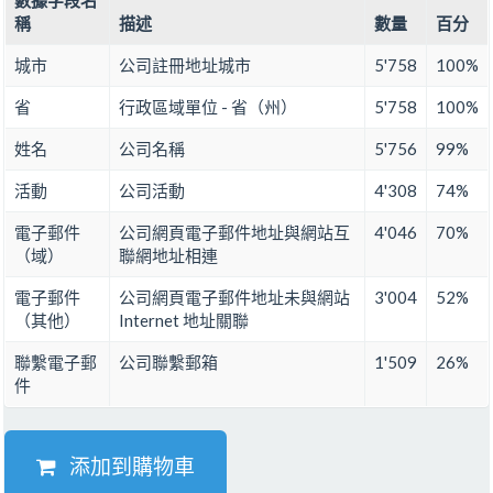
數據字段名
稱
描述
數量
百分
城市
公司註冊地址城市
5'758
100%
省
行政區域單位 - 省（州）
5'758
100%
姓名
公司名稱
5'756
99%
活動
公司活動
4'308
74%
電子郵件
公司網頁電子郵件地址與網站互
4'046
70%
（域）
聯網地址相連
電子郵件
公司網頁電子郵件地址未與網站
3'004
52%
（其他）
Internet 地址關聯
聯繫電子郵
公司聯繫郵箱
1'509
26%
件
添加到購物車