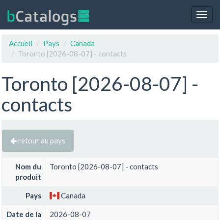
Togg
navig
Accueil
Pays
Canada
Toronto [2026-08-07] - contacts
Toronto [2026-08-07] -
contacts
retour au pays
Nom du
Toronto [2026-08-07] - contacts
produit
Pays
Canada
Date de la
2026-08-07