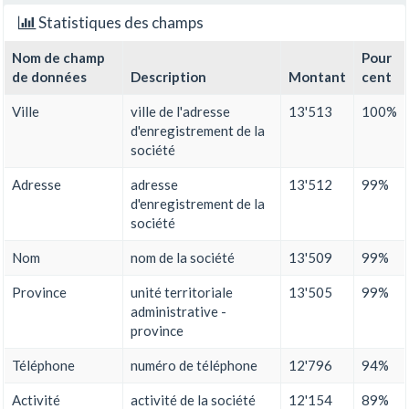
Statistiques des champs
Nom de champ
Pour
de données
Description
Montant
cent
Ville
ville de l'adresse
13'513
100%
d'enregistrement de la
société
Adresse
adresse
13'512
99%
d'enregistrement de la
société
Nom
nom de la société
13'509
99%
Province
unité territoriale
13'505
99%
administrative -
province
Téléphone
numéro de téléphone
12'796
94%
Activité
activité de la société
12'154
89%