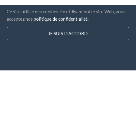
Ce site utilise des cookies. En utilisant notre site Web, vous
acceptez nos
politique de confidentialité
.
JE SUIS D'ACCORD
Pays
FAQ
Tarification
Blog
Modes de règlement
Ajoutez votre entreprise