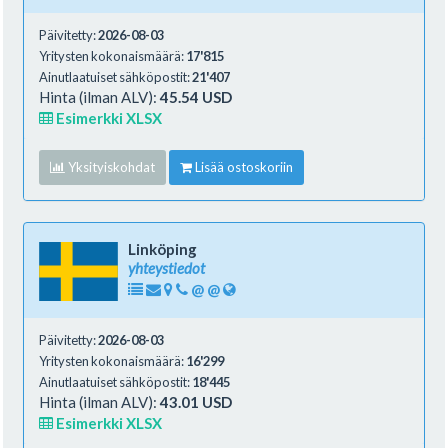
Päivitetty:
2026-08-03
Yritysten kokonaismäärä:
17'815
Ainutlaatuiset sähköpostit:
21'407
Hinta (ilman ALV):
45.54 USD
Esimerkki XLSX
Yksityiskohdat
Lisää ostoskoriin
Linköping
yhteystiedot
@
@
Päivitetty:
2026-08-03
Yritysten kokonaismäärä:
16'299
Ainutlaatuiset sähköpostit:
18'445
Hinta (ilman ALV):
43.01 USD
Esimerkki XLSX