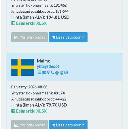
Yritysten kokonaismäärä:
191'462
Ainutlaatuiset sähköpostit:
151'644
Hinta (ilman ALV):
194.81 USD
Esimerkki XLSX
Yksityiskohdat
Lisää ostoskoriin
Malmo
yhteystiedot
@
@
Päivitetty:
2026-08-03
Yritysten kokonaismäärä:
48'174
Ainutlaatuiset sähköpostit:
44'422
Hinta (ilman ALV):
79.70 USD
Esimerkki XLSX
Yksityiskohdat
Lisää ostoskoriin