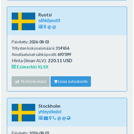
Ruotsi
sähköpostit
@
@
Päivitetty:
2026-08-03
Yritysten kokonaismäärä:
314'656
Ainutlaatuiset sähköpostit:
693'099
Hinta (ilman ALV):
220.11 USD
Esimerkki XLSX
Yksityiskohdat
Lisää ostoskoriin
Stockholm
yhteystiedot
@
@
Päivitetty:
2026-08-03