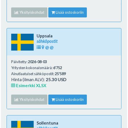
Yksityiskohdat
Lisää ostoskoriin
Uppsala
sähköpostit
@
@
Päivitetty:
2026-08-03
Yritysten kokonaismäärä:
6'752
Ainutlaatuiset sähköpostit:
25'589
Hinta (ilman ALV):
25.30 USD
Esimerkki XLSX
Yksityiskohdat
Lisää ostoskoriin
Sollentuna