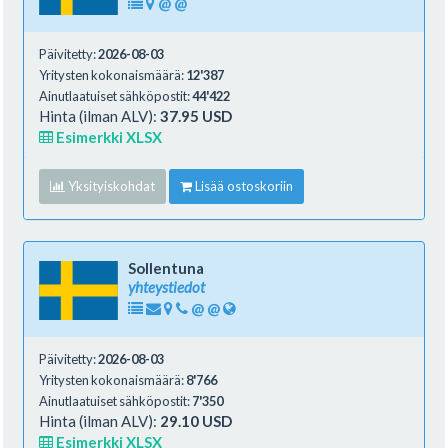
@
@
Päivitetty:
2026-08-03
Yritysten kokonaismäärä:
12'387
Ainutlaatuiset sähköpostit:
44'422
Hinta (ilman ALV):
37.95 USD
Esimerkki XLSX
Yksityiskohdat
Lisää ostoskoriin
Sollentuna
yhteystiedot
@
@
Päivitetty:
2026-08-03
Yritysten kokonaismäärä:
8'766
Ainutlaatuiset sähköpostit:
7'350
Hinta (ilman ALV):
29.10 USD
Esimerkki XLSX