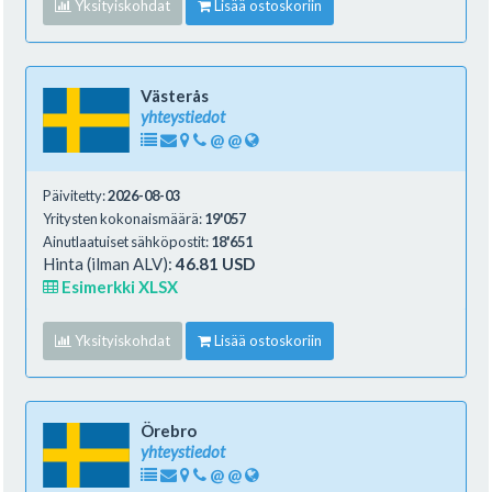
Yksityiskohdat
Lisää ostoskoriin
Västerås
yhteystiedot
@
@
Päivitetty:
2026-08-03
Yritysten kokonaismäärä:
19'057
Ainutlaatuiset sähköpostit:
18'651
Hinta (ilman ALV):
46.81 USD
Esimerkki XLSX
Yksityiskohdat
Lisää ostoskoriin
Örebro
yhteystiedot
@
@