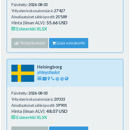
Päivitetty:
2026-08-03
Yritysten kokonaismäärä:
27'427
Ainutlaatuiset sähköpostit:
25'589
Hinta (ilman ALV):
55.66 USD
Esimerkki XLSX
Yksityiskohdat
Lisää ostoskoriin
Helsingborg
yhteystiedot
@
@
Päivitetty:
2026-08-03
Yritysten kokonaismäärä:
20'333
Ainutlaatuiset sähköpostit:
19'901
Hinta (ilman ALV):
48.07 USD
Esimerkki XLSX