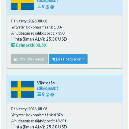
sähköpostit
@
@
Päivitetty:
2026-08-03
Yritysten kokonaismäärä:
1'807
Ainutlaatuiset sähköpostit:
7'350
Hinta (ilman ALV):
25.30 USD
Esimerkki XLSX
Yksityiskohdat
Lisää ostoskoriin
Västerås
sähköpostit
@
@
Päivitetty:
2026-08-03
Yritysten kokonaismäärä:
4'876
Ainutlaatuiset sähköpostit:
18'651
Hinta (ilman ALV):
25.30 USD