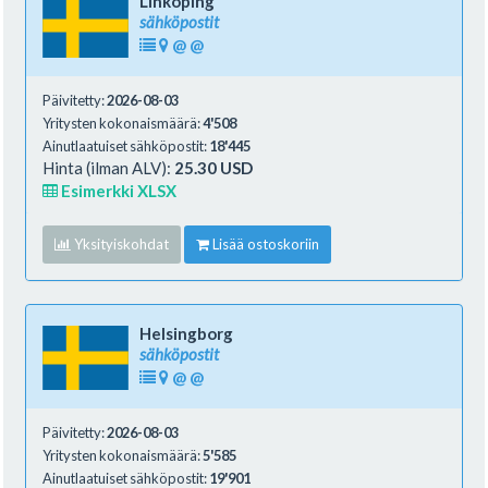
Linköping
sähköpostit
@
@
Päivitetty:
2026-08-03
Yritysten kokonaismäärä:
4'508
Ainutlaatuiset sähköpostit:
18'445
Hinta (ilman ALV):
25.30 USD
Esimerkki XLSX
Yksityiskohdat
Lisää ostoskoriin
Helsingborg
sähköpostit
@
@
Päivitetty:
2026-08-03
Yritysten kokonaismäärä:
5'585
Ainutlaatuiset sähköpostit:
19'901