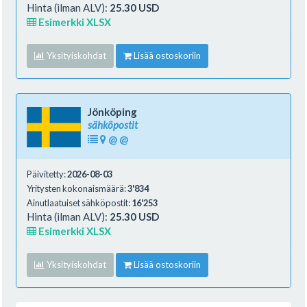
Hinta (ilman ALV):
25.30 USD
Esimerkki XLSX
Yksityiskohdat
Lisää ostoskoriin
Jönköping
sähköpostit
@
@
Päivitetty:
2026-08-03
Yritysten kokonaismäärä:
3'834
Ainutlaatuiset sähköpostit:
16'253
Hinta (ilman ALV):
25.30 USD
Esimerkki XLSX
Yksityiskohdat
Lisää ostoskoriin