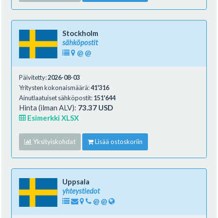
Stockholm
sähköpostit
@
@
Päivitetty:
2026-08-03
Yritysten kokonaismäärä:
41'316
Ainutlaatuiset sähköpostit:
151'644
Hinta (ilman ALV):
73.37 USD
Esimerkki XLSX
Yksityiskohdat
Lisää ostoskoriin
Uppsala
yhteystiedot
@
@