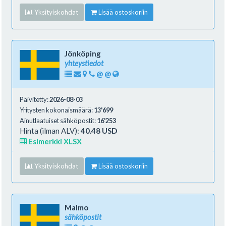
Yksityiskohdat
Lisää ostoskoriin
Jönköping
yhteystiedot
@
@
Päivitetty:
2026-08-03
Yritysten kokonaismäärä:
13'699
Ainutlaatuiset sähköpostit:
16'253
Hinta (ilman ALV):
40.48 USD
Esimerkki XLSX
Yksityiskohdat
Lisää ostoskoriin
Malmo
sähköpostit