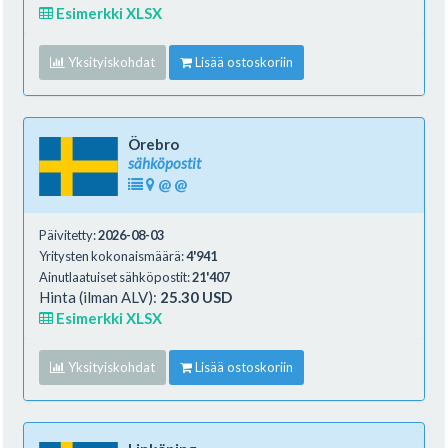
Esimerkki XLSX
Yksityiskohdat
Lisää ostoskoriin
Örebro
sähköpostit
@
@
Päivitetty:
2026-08-03
Yritysten kokonaismäärä:
4'941
Ainutlaatuiset sähköpostit:
21'407
Hinta (ilman ALV):
25.30 USD
Esimerkki XLSX
Yksityiskohdat
Lisää ostoskoriin