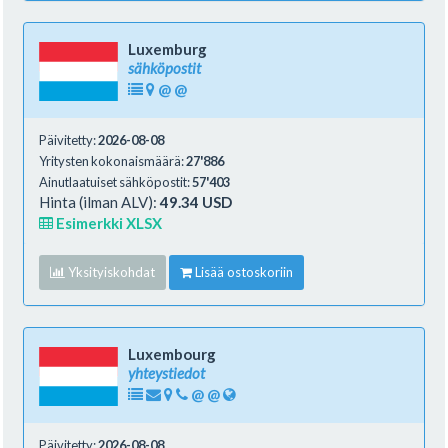
Luxemburg
sähköpostit
@
@
Päivitetty:
2026-08-08
Yritysten kokonaismäärä:
27'886
Ainutlaatuiset sähköpostit:
57'403
Hinta (ilman ALV):
49.34 USD
Esimerkki XLSX
Yksityiskohdat
Lisää ostoskoriin
Luxembourg
yhteystiedot
@
@
Päivitetty:
2026-08-08