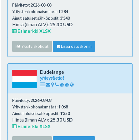
Päivitetty:
2026-08-08
Yritysten kokonaismäärä:
1'284
Ainutlaatuiset sähköpostit:
3'340
Hinta (ilman ALV):
25.30 USD
Esimerkki XLSX
Yksityiskohdat
Lisää ostoskoriin
Dudelange
yhteystiedot
@
@
Päivitetty:
2026-08-08
Yritysten kokonaismäärä:
1'068
Ainutlaatuiset sähköpostit:
1'350
Hinta (ilman ALV):
25.30 USD
Esimerkki XLSX