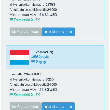
Yritysten kokonaismäärä:
15'093
Ainutlaatuiset sähköpostit:
24'000
Hinta (ilman ALV):
46.81 USD
Esimerkki XLSX
Yksityiskohdat
Lisää ostoskoriin
Luxembourg
sähköpostit
@
@
Päivitetty:
2026-08-08
Yritysten kokonaismäärä:
8'250
Ainutlaatuiset sähköpostit:
24'000
Hinta (ilman ALV):
25.30 USD
Esimerkki XLSX
Yksityiskohdat
Lisää ostoskoriin