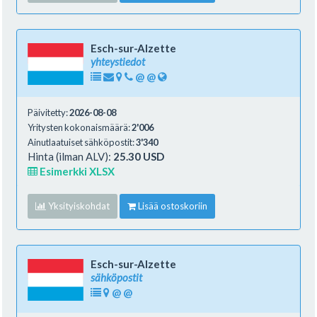
Esch-sur-Alzette
yhteystiedot
@
@
Päivitetty:
2026-08-08
Yritysten kokonaismäärä:
2'006
Ainutlaatuiset sähköpostit:
3'340
Hinta (ilman ALV):
25.30 USD
Esimerkki XLSX
Yksityiskohdat
Lisää ostoskoriin
Esch-sur-Alzette
sähköpostit
@
@