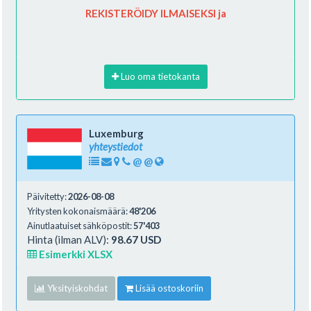
REKISTERÖIDY ILMAISEKSI ja
Luo oma tietokanta
Luxemburg
yhteystiedot
@
@
Päivitetty:
2026-08-08
Yritysten kokonaismäärä:
48'206
Ainutlaatuiset sähköpostit:
57'403
Hinta (ilman ALV):
98.67 USD
Esimerkki XLSX
Yksityiskohdat
Lisää ostoskoriin