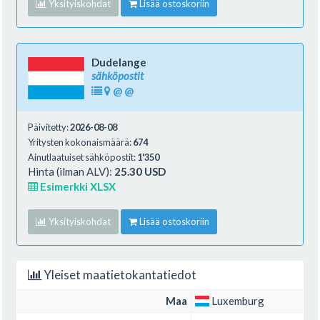
Yksityiskohdat
Lisää ostoskoriin
Dudelange
sähköpostit
@
@
Päivitetty:
2026-08-08
Yritysten kokonaismäärä:
674
Ainutlaatuiset sähköpostit:
1'350
Hinta (ilman ALV):
25.30 USD
Esimerkki XLSX
Yksityiskohdat
Lisää ostoskoriin
Yleiset maatietokantatiedot
Maa
Luxemburg