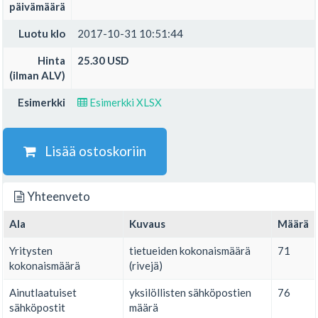
päivämäärä
Luotu klo
2017-10-31 10:51:44
Hinta
25.30 USD
(ilman ALV)
Esimerkki
Esimerkki XLSX
Lisää ostoskoriin
Yhteenveto
Ala
Kuvaus
Määrä
Yritysten
tietueiden kokonaismäärä
71
kokonaismäärä
(rivejä)
Ainutlaatuiset
yksilöllisten sähköpostien
76
sähköpostit
määrä