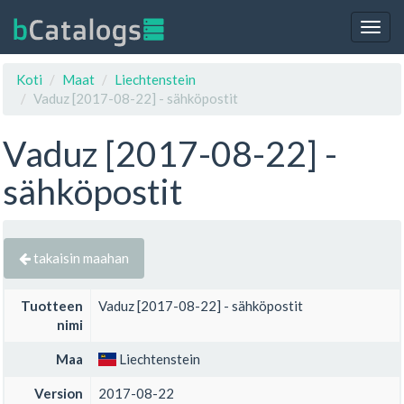
Togg
navig
Koti
Maat
Liechtenstein
Vaduz [2017-08-22] - sähköpostit
Vaduz [2017-08-22] -
sähköpostit
takaisin maahan
Tuotteen
Vaduz [2017-08-22] - sähköpostit
nimi
Maa
Liechtenstein
Version
2017-08-22