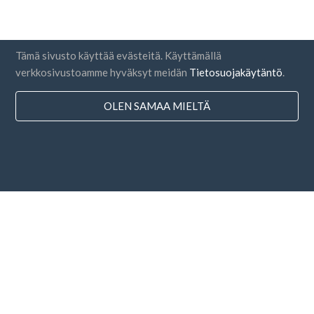
Tämä sivusto käyttää evästeitä. Käyttämällä
verkkosivustoamme hyväksyt meidän
Tietosuojakäytäntö
.
OLEN SAMAA MIELTÄ
Maat
FAQ
Hinnoittelu
Blogi
Maksutavat
Lisää yrityksesi