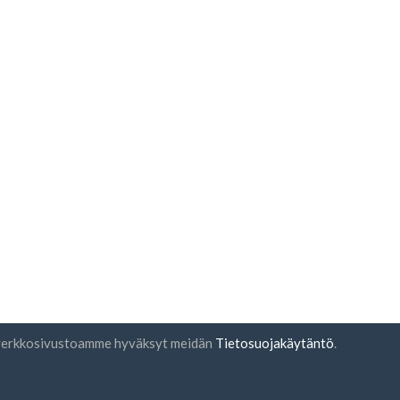
ä verkkosivustoamme hyväksyt meidän
Tietosuojakäytäntö
.
rjeen tilaus
UAB "ID forty six"