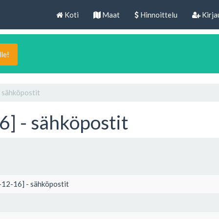
Koti
Maat
Hinnoittelu
Kirja
lle!
 sähköpostit
] - sähköpostit
-12-16] - sähköpostit