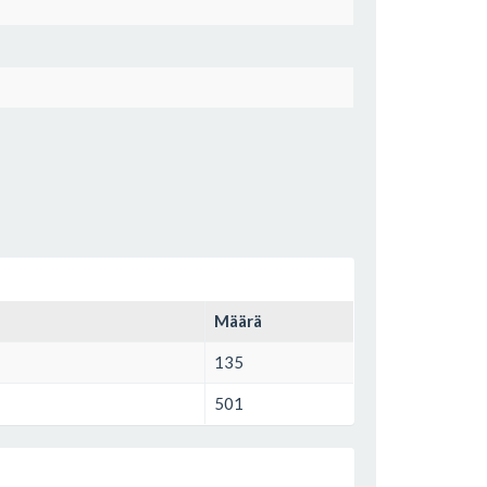
Määrä
135
501