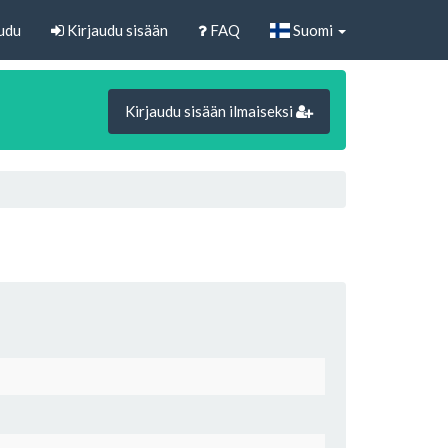
udu
Kirjaudu sisään
FAQ
Suomi
Kirjaudu sisään ilmaiseksi