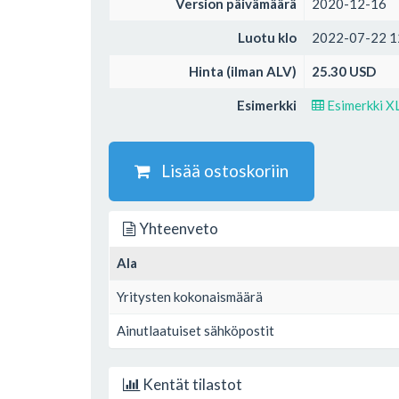
Version päivämäärä
2020-12-16
Luotu klo
2022-07-22 1
Hinta (ilman ALV)
25.30 USD
Esimerkki
Esimerkki X
Lisää ostoskoriin
Yhteenveto
Ala
Yritysten kokonaismäärä
Ainutlaatuiset sähköpostit
Kentät tilastot