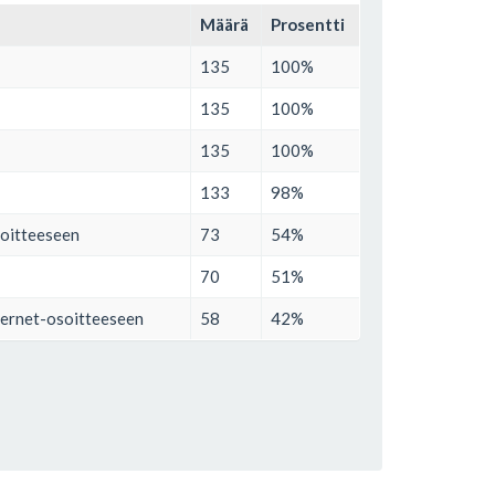
Määrä
Prosentti
135
100%
135
100%
135
100%
133
98%
soitteeseen
73
54%
70
51%
ternet-osoitteeseen
58
42%