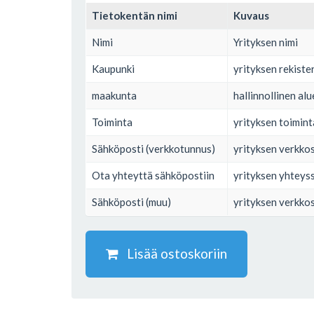
Tietokentän nimi
Kuvaus
Nimi
Yrityksen nimi
Kaupunki
yrityksen rekiste
maakunta
hallinnollinen al
Toiminta
yrityksen toimin
Sähköposti (verkkotunnus)
yrityksen verkko
Ota yhteyttä sähköpostiin
yrityksen yhteys
Sähköposti (muu)
yrityksen verkko
Lisää ostoskoriin