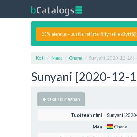
25% alennus - uusille rekisteröityneille käyttäji
Koti
Maat
Ghana
Sunyani [2020-12-16] -
Sunyani [2020-12-16
takaisin maahan
Tuotteen nimi
Sunyani [2020
Maa
Ghana