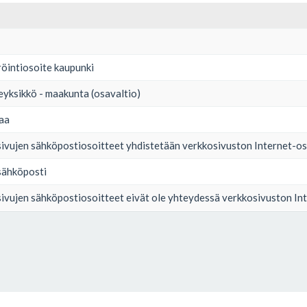
röintiosoite kaupunki
ueyksikkö - maakunta (osavaltio)
taa
sivujen sähköpostiosoitteet yhdistetään verkkosivuston Internet-o
sähköposti
sivujen sähköpostiosoitteet eivät ole yhteydessä verkkosivuston In