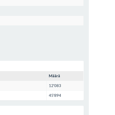
Määrä
12'083
45'894