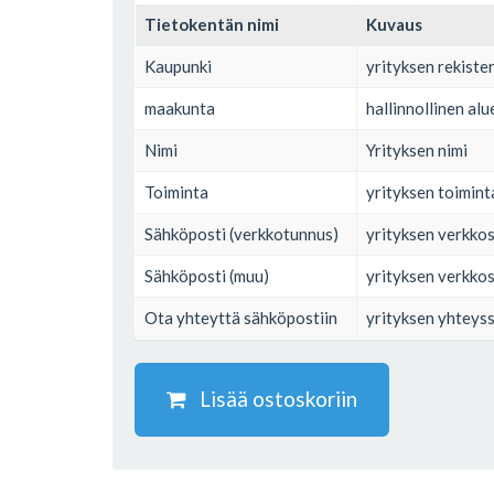
Tietokentän nimi
Kuvaus
Kaupunki
yrityksen rekiste
maakunta
hallinnollinen al
Nimi
Yrityksen nimi
Toiminta
yrityksen toimint
Sähköposti (verkkotunnus)
yrityksen verkko
Sähköposti (muu)
yrityksen verkko
Ota yhteyttä sähköpostiin
yrityksen yhteys
Lisää ostoskoriin