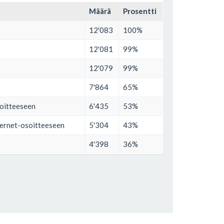
Määrä
Prosentti
12'083
100%
12'081
99%
12'079
99%
7'864
65%
soitteeseen
6'435
53%
ternet-osoitteeseen
5'304
43%
4'398
36%