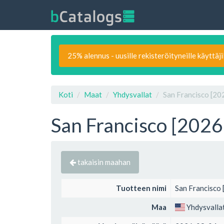
25% alennus - uusille rekisteröityneille käyttäji
Koti
Maat
Yhdysvallat
San Francisco [20
San Francisco [2026
takaisin maahan
Tuotteen nimi
San Francisco 
Maa
Yhdysvalla