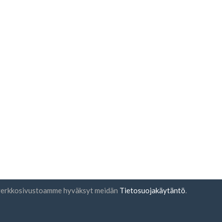
ä verkkosivustoamme hyväksyt meidän
Tietosuojakäytäntö
.
rjeen tilaus
UAB "ID forty six"