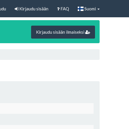
udu
Kirjaudu sisään
FAQ
Suomi
Kirjaudu sisään ilmaiseksi