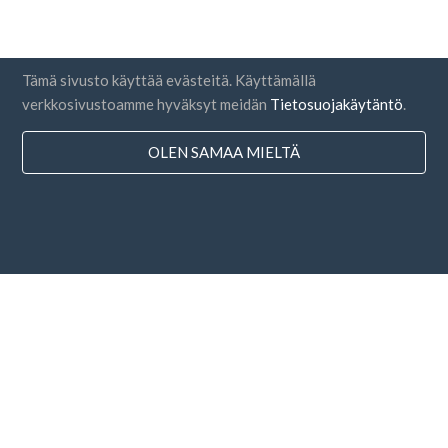
Tämä sivusto käyttää evästeitä. Käyttämällä
verkkosivustoamme hyväksyt meidän
Tietosuojakäytäntö
.
OLEN SAMAA MIELTÄ
Maat
FAQ
Hinnoittelu
Blogi
Maksutavat
Lisää yrityksesi