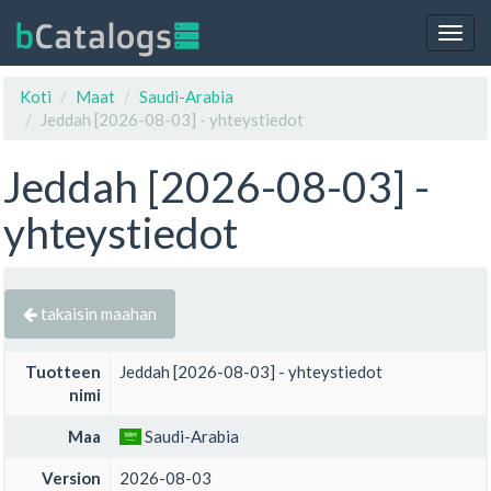
Togg
navig
Koti
Maat
Saudi-Arabia
Jeddah [2026-08-03] - yhteystiedot
Jeddah [2026-08-03] -
yhteystiedot
takaisin maahan
Tuotteen
Jeddah [2026-08-03] - yhteystiedot
nimi
Maa
Saudi-Arabia
Version
2026-08-03