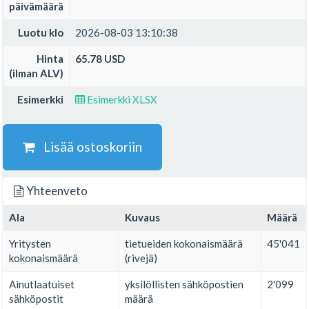
päivämäärä
Luotu klo
2026-08-03 13:10:38
Hinta
65.78 USD
(ilman ALV)
Esimerkki
Esimerkki XLSX
Lisää ostoskoriin
Yhteenveto
Ala
Kuvaus
Määrä
Yritysten
tietueiden kokonaismäärä
45'041
kokonaismäärä
(rivejä)
Ainutlaatuiset
yksilöllisten sähköpostien
2'099
sähköpostit
määrä