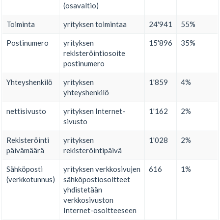
(osavaltio)
Toiminta
yrityksen toimintaa
24'941
55%
Postinumero
yrityksen
15'896
35%
rekisteröintiosoite
postinumero
Yhteyshenkilö
yrityksen
1'859
4%
yhteyshenkilö
nettisivusto
yrityksen Internet-
1'162
2%
sivusto
Rekisteröinti
yrityksen
1'028
2%
päivämäärä
rekisteröintipäivä
Sähköposti
yrityksen verkkosivujen
616
1%
(verkkotunnus)
sähköpostiosoitteet
yhdistetään
verkkosivuston
Internet-osoitteeseen