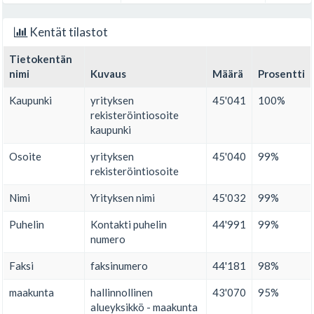
Kentät tilastot
Tietokentän
nimi
Kuvaus
Määrä
Prosentti
Kaupunki
yrityksen
45'041
100%
rekisteröintiosoite
kaupunki
Osoite
yrityksen
45'040
99%
rekisteröintiosoite
Nimi
Yrityksen nimi
45'032
99%
Puhelin
Kontakti puhelin
44'991
99%
numero
Faksi
faksinumero
44'181
98%
maakunta
hallinnollinen
43'070
95%
alueyksikkö - maakunta