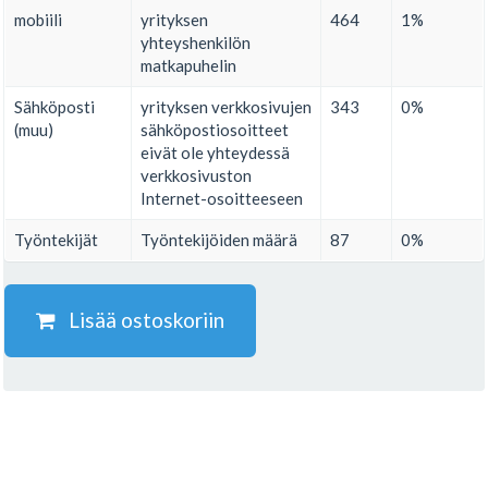
mobiili
yrityksen
464
1%
yhteyshenkilön
matkapuhelin
Sähköposti
yrityksen verkkosivujen
343
0%
(muu)
sähköpostiosoitteet
eivät ole yhteydessä
verkkosivuston
Internet-osoitteeseen
Työntekijät
Työntekijöiden määrä
87
0%
Lisää ostoskoriin