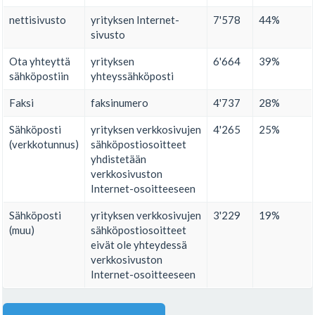
nettisivusto
yrityksen Internet-
7'578
44%
sivusto
Ota yhteyttä
yrityksen
6'664
39%
sähköpostiin
yhteyssähköposti
Faksi
faksinumero
4'737
28%
Sähköposti
yrityksen verkkosivujen
4'265
25%
(verkkotunnus)
sähköpostiosoitteet
yhdistetään
verkkosivuston
Internet-osoitteeseen
Sähköposti
yrityksen verkkosivujen
3'229
19%
(muu)
sähköpostiosoitteet
eivät ole yhteydessä
verkkosivuston
Internet-osoitteeseen