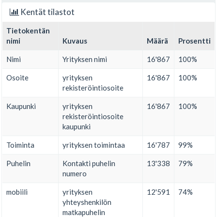
Kentät tilastot
Tietokentän
nimi
Kuvaus
Määrä
Prosentti
Nimi
Yrityksen nimi
16'867
100%
Osoite
yrityksen
16'867
100%
rekisteröintiosoite
Kaupunki
yrityksen
16'867
100%
rekisteröintiosoite
kaupunki
Toiminta
yrityksen toimintaa
16'787
99%
Puhelin
Kontakti puhelin
13'338
79%
numero
mobiili
yrityksen
12'591
74%
yhteyshenkilön
matkapuhelin