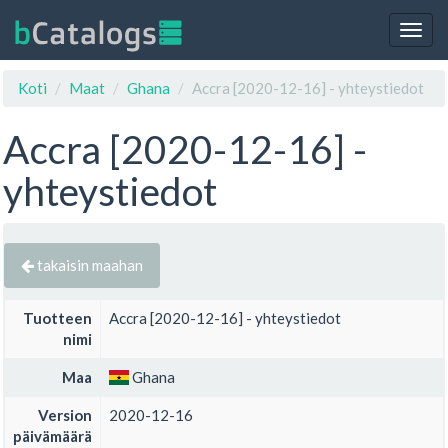
Togg
navig
Koti
Maat
Ghana
Accra [2020-12-16] - yhteystiedot
Accra [2020-12-16] -
yhteystiedot
takaisin maahan
Tuotteen
Accra [2020-12-16] - yhteystiedot
nimi
Maa
Ghana
Version
2020-12-16
päivämäärä