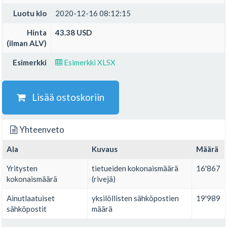
Luotu klo
2020-12-16 08:12:15
Hinta
43.38 USD
(ilman ALV)
Esimerkki
Esimerkki XLSX
Lisää ostoskoriin
Yhteenveto
Ala
Kuvaus
Määrä
Yritysten
tietueiden kokonaismäärä
16'867
kokonaismäärä
(rivejä)
Ainutlaatuiset
yksilöllisten sähköpostien
19'989
sähköpostit
määrä