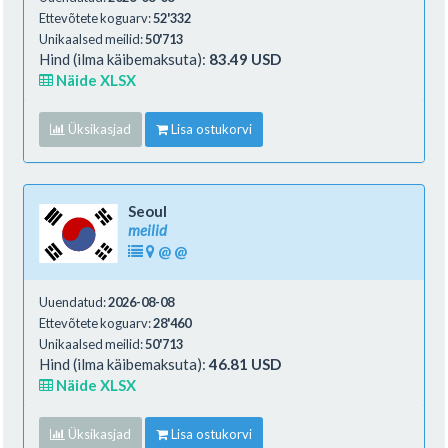
Ettevõtete koguarv:
52'332
Unikaalsed meilid:
50'713
Hind (ilma käibemaksuta):
83.49 USD
Näide XLSX
Üksikasjad
Lisa ostukorvi
Seoul
meilid
@
@
Uuendatud:
2026-08-08
Ettevõtete koguarv:
28'460
Unikaalsed meilid:
50'713
Hind (ilma käibemaksuta):
46.81 USD
Näide XLSX
Üksikasjad
Lisa ostukorvi