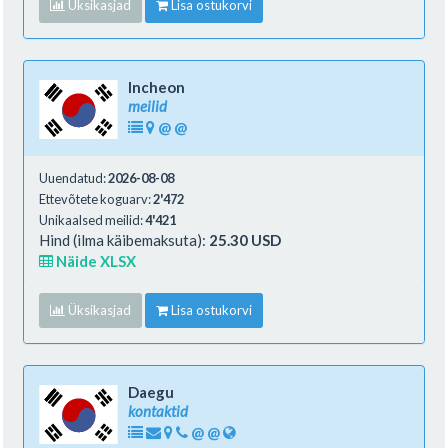
Üksikasjad
Lisa ostukorvi
Incheon
meilid
@
@
Uuendatud:
2026-08-08
Ettevõtete koguarv:
2'472
Unikaalsed meilid:
4'421
Hind (ilma käibemaksuta):
25.30 USD
Näide XLSX
Üksikasjad
Lisa ostukorvi
Daegu
kontaktid
@
@