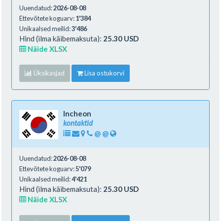
Uuendatud:
2026-08-08
Ettevõtete koguarv:
1'384
Unikaalsed meilid:
3'486
Hind (ilma käibemaksuta):
25.30 USD
Näide XLSX
Üksikasjad
Lisa ostukorvi
Incheon
kontaktid
@
@
Uuendatud:
2026-08-08
Ettevõtete koguarv:
5'079
Unikaalsed meilid:
4'421
Hind (ilma käibemaksuta):
25.30 USD
Näide XLSX