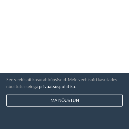
See veebisait kasutab küpsiseid. Meie veebisaiti kasutades
nõustute meiega
privaatsuspoliitika
.
MA NÕUSTUN
Riigid