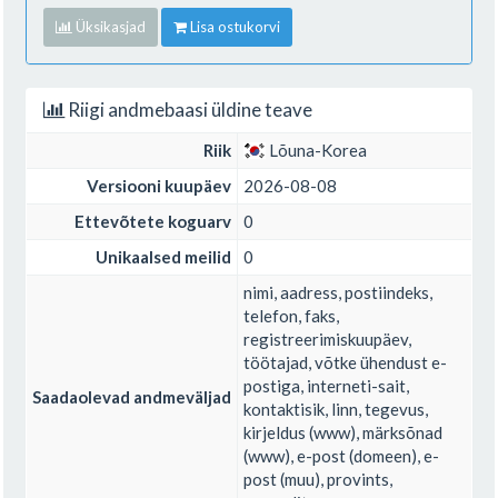
Üksikasjad
Lisa ostukorvi
Riigi andmebaasi üldine teave
Riik
Lõuna-Korea
Versiooni kuupäev
2026-08-08
Ettevõtete koguarv
0
Unikaalsed meilid
0
nimi, aadress, postiindeks,
telefon, faks,
registreerimiskuupäev,
töötajad, võtke ühendust e-
postiga, interneti-sait,
Saadaolevad andmeväljad
kontaktisik, linn, tegevus,
kirjeldus (www), märksõnad
(www), e-post (domeen), e-
post (muu), provints,