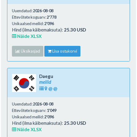
Uuendatud:
2026-08-08
Ettevõtete koguarv:
2'778
Unikaalsed meilid:
2'096
Hind (ilma käibemaksuta):
25.30 USD
Näide XLSX
Üksikasjad
Lisa ostukorvi
Daegu
meilid
@
@
Uuendatud:
2026-08-08
Ettevõtete koguarv:
1'049
Unikaalsed meilid:
2'096
Hind (ilma käibemaksuta):
25.30 USD
Näide XLSX