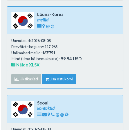
Lõuna-Korea
meilid
@
@
Uuendatud:
2026-08-08
Ettevõtete koguarv:
117'963
Unikaalsed meilid:
167'751
Hind (ilma käibemaksuta):
99.94 USD
Näide XLSX
Üksikasjad
Lisa ostukorvi
Seoul
kontaktid
@
@
Uuendatud:
2026-08-08