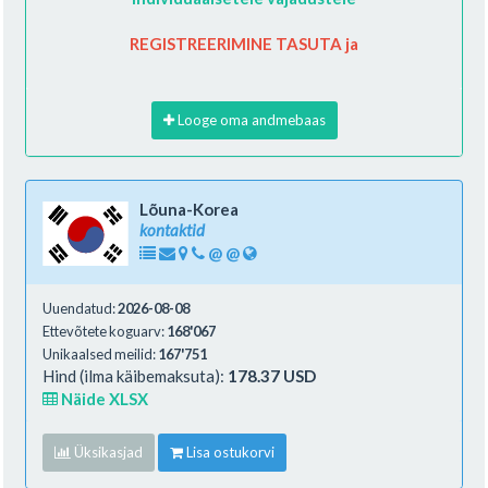
REGISTREERIMINE TASUTA ja
Looge oma andmebaas
Lõuna-Korea
kontaktid
@
@
Uuendatud:
2026-08-08
Ettevõtete koguarv:
168'067
Unikaalsed meilid:
167'751
Hind (ilma käibemaksuta):
178.37 USD
Näide XLSX
Üksikasjad
Lisa ostukorvi