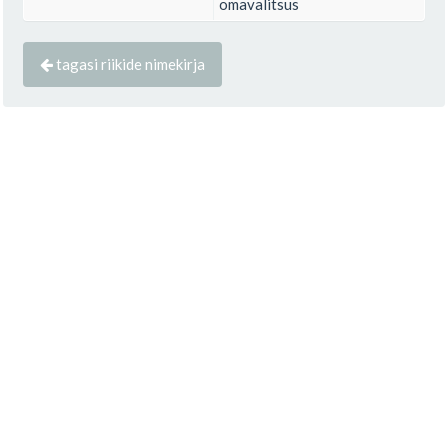
omavalitsus
tagasi riikide nimekirja