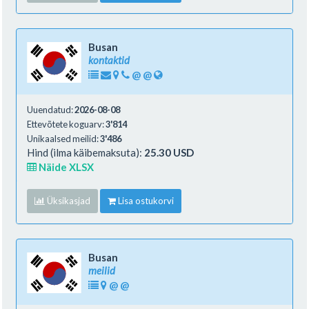
Busan
kontaktid
@
@
Uuendatud:
2026-08-08
Ettevõtete koguarv:
3'814
Unikaalsed meilid:
3'486
Hind (ilma käibemaksuta):
25.30 USD
Näide XLSX
Üksikasjad
Lisa ostukorvi
Busan
meilid
@
@