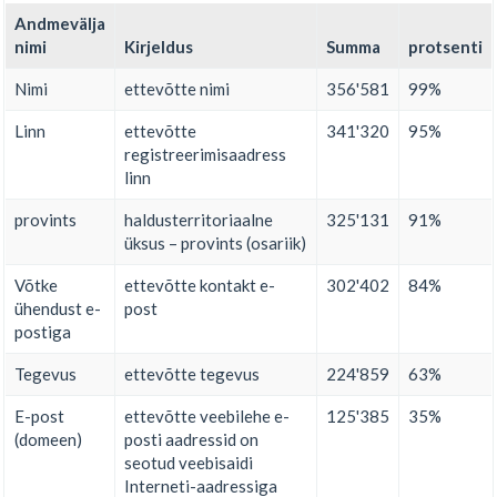
Andmevälja
nimi
Kirjeldus
Summa
protsenti
Nimi
ettevõtte nimi
356'581
99%
Linn
ettevõtte
341'320
95%
registreerimisaadress
linn
provints
haldusterritoriaalne
325'131
91%
üksus – provints (osariik)
Võtke
ettevõtte kontakt e-
302'402
84%
ühendust e-
post
postiga
Tegevus
ettevõtte tegevus
224'859
63%
E-post
ettevõtte veebilehe e-
125'385
35%
(domeen)
posti aadressid on
seotud veebisaidi
Interneti-aadressiga