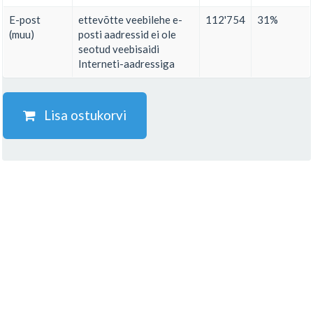
E-post
ettevõtte veebilehe e-
112'754
31%
(muu)
posti aadressid ei ole
seotud veebisaidi
Interneti-aadressiga
Lisa ostukorvi