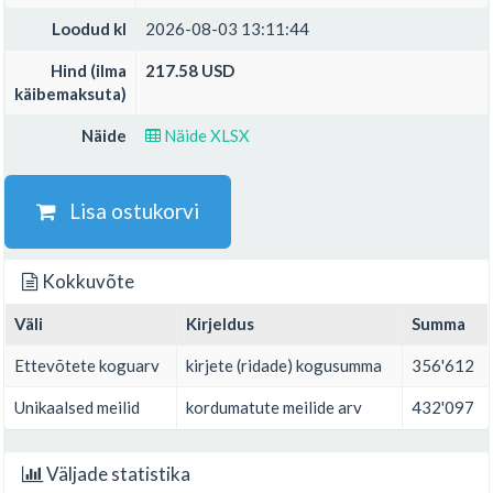
Loodud kl
2026-08-03 13:11:44
Hind (ilma
217.58 USD
käibemaksuta)
Näide
Näide XLSX
Lisa ostukorvi
Kokkuvõte
Väli
Kirjeldus
Summa
Ettevõtete koguarv
kirjete (ridade) kogusumma
356'612
Unikaalsed meilid
kordumatute meilide arv
432'097
Väljade statistika