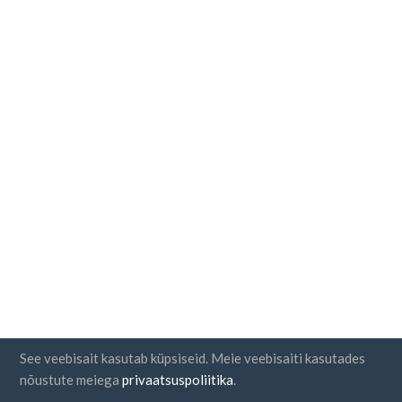
See veebisait kasutab küpsiseid. Meie veebisaiti kasutades
nõustute meiega
privaatsuspoliitika
.