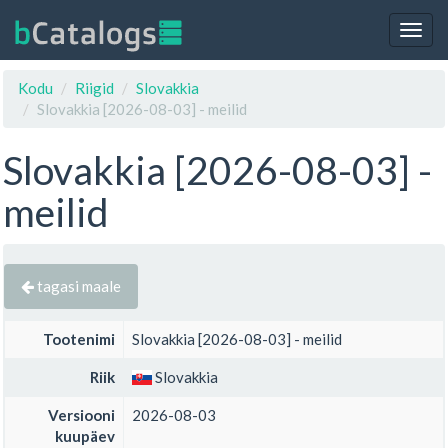
Togg
navig
Kodu
Riigid
Slovakkia
Slovakkia [2026-08-03] - meilid
Slovakkia [2026-08-03] -
meilid
tagasi maale
Tootenimi
Slovakkia [2026-08-03] - meilid
Riik
Slovakkia
Versiooni
2026-08-03
kuupäev