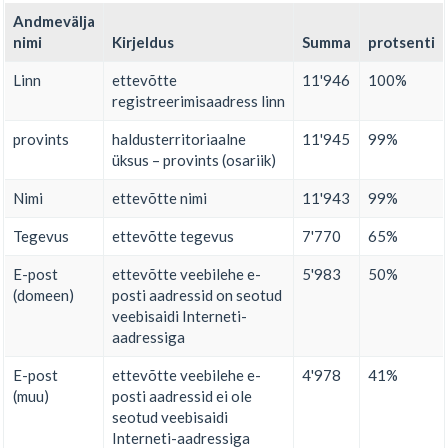
Andmevälja
nimi
Kirjeldus
Summa
protsenti
Linn
ettevõtte
11'946
100%
registreerimisaadress linn
provints
haldusterritoriaalne
11'945
99%
üksus – provints (osariik)
Nimi
ettevõtte nimi
11'943
99%
Tegevus
ettevõtte tegevus
7'770
65%
E-post
ettevõtte veebilehe e-
5'983
50%
(domeen)
posti aadressid on seotud
veebisaidi Interneti-
aadressiga
E-post
ettevõtte veebilehe e-
4'978
41%
(muu)
posti aadressid ei ole
seotud veebisaidi
Interneti-aadressiga