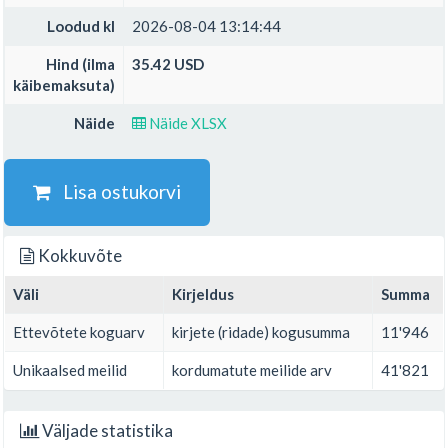
Loodud kl
2026-08-04 13:14:44
Hind (ilma
35.42 USD
käibemaksuta)
Näide
Näide XLSX
Lisa ostukorvi
Kokkuvõte
Väli
Kirjeldus
Summa
Ettevõtete koguarv
kirjete (ridade) kogusumma
11'946
Unikaalsed meilid
kordumatute meilide arv
41'821
Väljade statistika