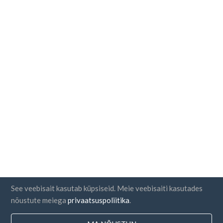
See veebisait kasutab küpsiseid. Meie veebisaiti kasutades
nõustute meiega
privaatsuspoliitika
.