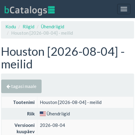
Togg
navig
Kodu
Riigid
Ühendriigid
Houston [2026-08-04] - meilid
Houston [2026-08-04] -
meilid
tagasi maale
Tootenimi
Houston [2026-08-04] - meilid
Riik
Ühendriigid
Versiooni
2026-08-04
kuupäev