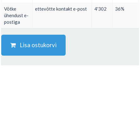
Võtke
ettevõtte kontakt e-post
4'302
36%
ühendust e-
postiga
Lisa ostukorvi