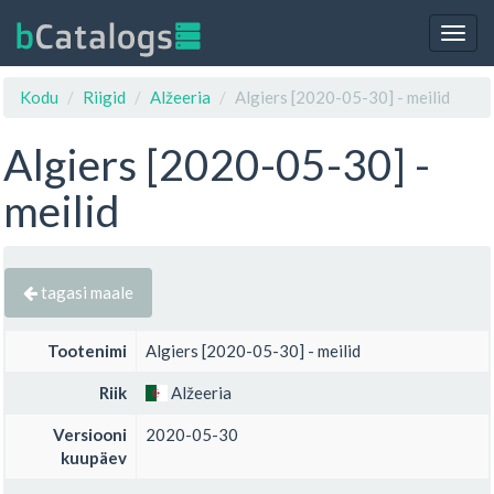
Togg
navig
Kodu
Riigid
Alžeeria
Algiers [2020-05-30] - meilid
Algiers [2020-05-30] -
meilid
tagasi maale
Tootenimi
Algiers [2020-05-30] - meilid
Riik
Alžeeria
Versiooni
2020-05-30
kuupäev