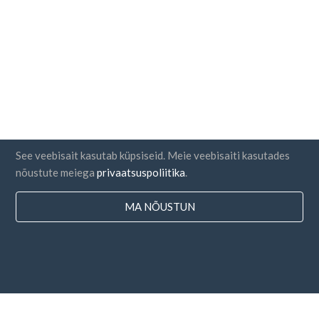
See veebisait kasutab küpsiseid. Meie veebisaiti kasutades
nõustute meiega
privaatsuspoliitika
.
MA NÕUSTUN
Riigid
KKK