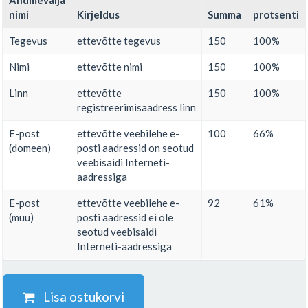
Andmevälja
nimi
Kirjeldus
Summa
protsenti
Tegevus
ettevõtte tegevus
150
100%
Nimi
ettevõtte nimi
150
100%
Linn
ettevõtte
150
100%
registreerimisaadress linn
E-post
ettevõtte veebilehe e-
100
66%
(domeen)
posti aadressid on seotud
veebisaidi Interneti-
aadressiga
E-post
ettevõtte veebilehe e-
92
61%
(muu)
posti aadressid ei ole
seotud veebisaidi
Interneti-aadressiga
Lisa ostukorvi