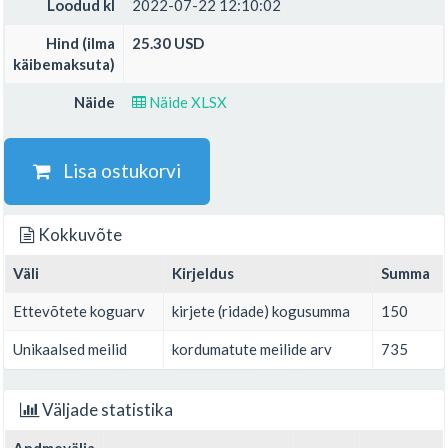
Loodud kl
2022-07-22 12:10:02
Hind (ilma
25.30 USD
käibemaksuta)
Näide
Näide XLSX
Lisa ostukorvi
Kokkuvõte
Väli
Kirjeldus
Summa
Ettevõtete koguarv
kirjete (ridade) kogusumma
150
Unikaalsed meilid
kordumatute meilide arv
735
Väljade statistika