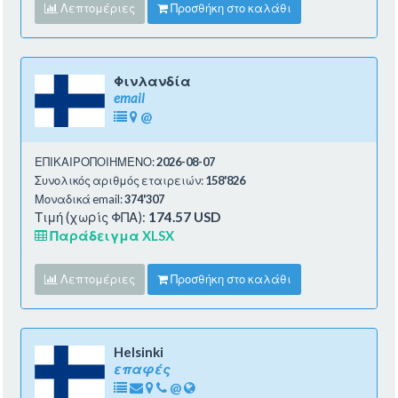
Λεπτομέριες
Προσθήκη στο καλάθι
Φινλανδία
email
@
ΕΠΙΚΑΙΡΟΠΟΙΗΜΕΝΟ:
2026-08-07
Συνολικός αριθμός εταιρειών:
158'826
Μοναδικά email:
374'307
Τιμή (χωρίς ΦΠΑ):
174.57 USD
Παράδειγμα XLSX
Λεπτομέριες
Προσθήκη στο καλάθι
Helsinki
επαφές
@