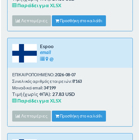
Παράδειγμα XLSX
Λεπτομέριες
Προσθήκη στο καλάθι
Espoo
email
@
ΕΠΙΚΑΙΡΟΠΟΙΗΜΕΝΟ:
2026-08-07
Συνολικός αριθμός εταιρειών:
8'163
Μοναδικά email:
34'199
Τιμή (χωρίς ΦΠΑ):
27.83 USD
Παράδειγμα XLSX
Λεπτομέριες
Προσθήκη στο καλάθι