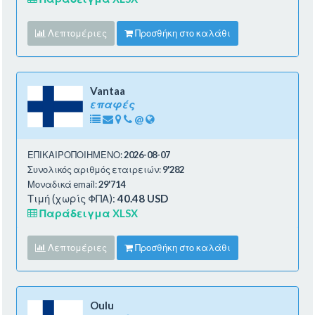
Λεπτομέριες
Προσθήκη στο καλάθι
Vantaa
επαφές
@
ΕΠΙΚΑΙΡΟΠΟΙΗΜΕΝΟ:
2026-08-07
Συνολικός αριθμός εταιρειών:
9'282
Μοναδικά email:
29'714
Τιμή (χωρίς ΦΠΑ):
40.48 USD
Παράδειγμα XLSX
Λεπτομέριες
Προσθήκη στο καλάθι
Oulu