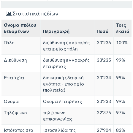
Στατιστικά πεδίων
Όνομα πεδίου
Τοις
δεδομένων
Περιγραφή
Ποσό
εκατό
Πόλη
διεύθυνση εγγραφής
33'236
100%
εταιρείας πόλη
Διεύθυνση
διεύθυνση εγγραφής
33'235
99%
εταιρείας
Επαρχία
διοικητική εδαφική
33'234
99%
ενότητα - επαρχία
(πολιτεία)
Ονομα
Όνομα εταιρείας
33'233
99%
Τηλέφωνο
τηλέφωνο
32'375
97%
επικοινωνίας
Ιστότοπος στο
ιστοσελίδα της
27'904
83%