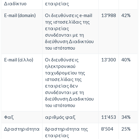
Διαδίκτυο
εταιρείας
E-mail (domain)
Οι διευθύνσεις e-mail
13'988
42%
της ιστοσελίδας της
εταιρείας
συνδέονται με τη
διεύθυνση Διαδικτύου
του ιστότοπου
E-mail (άλλο)
Οι διευθύνσεις
13'300
40%
ηλεκτρονικού
ταχυδρομείου της
ιστοσελίδας της
εταιρείας δεν
συνδέονται με τη
διεύθυνση Διαδικτύου
του ιστότοπου
Φαξ
αριθμός φαξ
11'453
34%
Δραστηριότητα
δραστηριότητα της
8'504
25%
εταιρείας