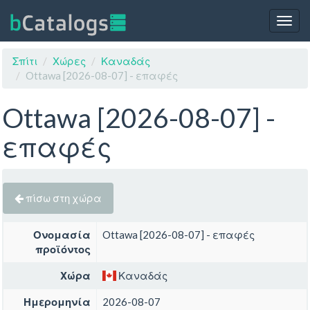
Togg
navig
Σπίτι
Χώρες
Καναδάς
Ottawa [2026-08-07] - επαφές
Ottawa [2026-08-07] -
επαφές
πίσω στη χώρα
Ονομασία
Ottawa [2026-08-07] - επαφές
προϊόντος
Χώρα
Καναδάς
Ημερομηνία
2026-08-07