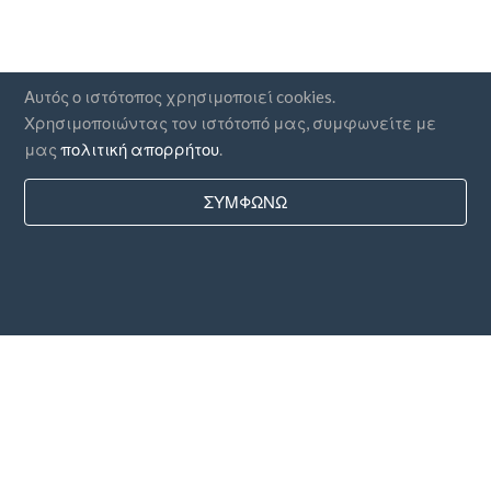
Αυτός ο ιστότοπος χρησιμοποιεί cookies.
Χρησιμοποιώντας τον ιστότοπό μας, συμφωνείτε με
μας
πολιτική απορρήτου
.
ΣΥΜΦΩΝΏ
Χώρες
FAQ
Τιμολόγηση
Ιστολόγιο
Μέθοδοι πληρωμής