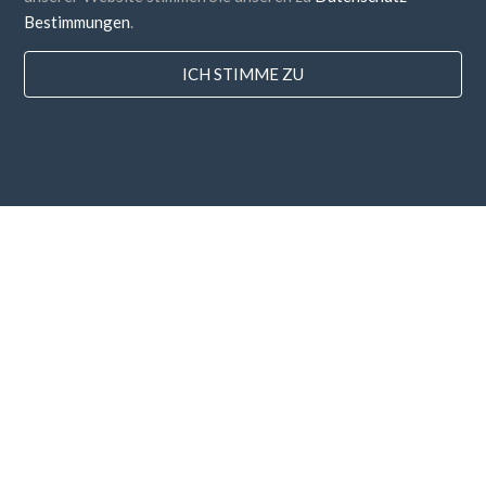
Bestimmungen
.
ICH STIMME ZU
Länder
FAQ
Preisgestaltung
Bloggen
Zahlungsarten
Fügen Sie Ihr Unternehmen hinzu
Newsletter-Abonnement