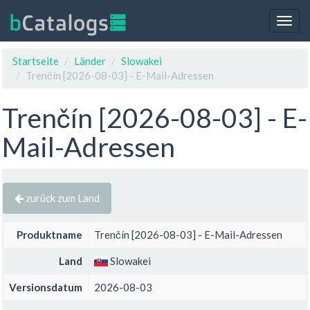
Togg
navig
Startseite
Länder
Slowakei
Trenčín [2026-08-03] - E-Mail-Adressen
Trenčín [2026-08-03] - E-
Mail-Adressen
zurück zum Land
Produktname
Trenčín [2026-08-03] - E-Mail-Adressen
Land
Slowakei
Versionsdatum
2026-08-03