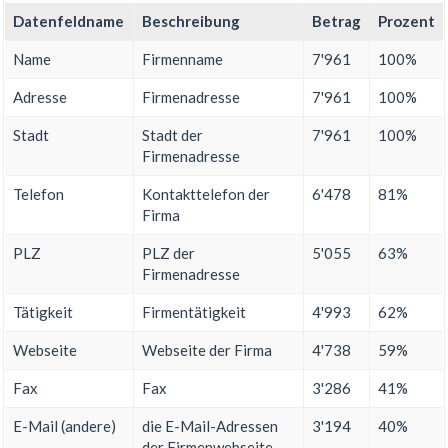
Datenfeldname
Beschreibung
Betrag
Prozent
Name
Firmenname
7'961
100%
Adresse
Firmenadresse
7'961
100%
Stadt
Stadt der
7'961
100%
Firmenadresse
Telefon
Kontakttelefon der
6'478
81%
Firma
PLZ
PLZ der
5'055
63%
Firmenadresse
Tätigkeit
Firmentätigkeit
4'993
62%
Webseite
Webseite der Firma
4'738
59%
Fax
Fax
3'286
41%
E-Mail (andere)
die E-Mail-Adressen
3'194
40%
der Firmenwebseite