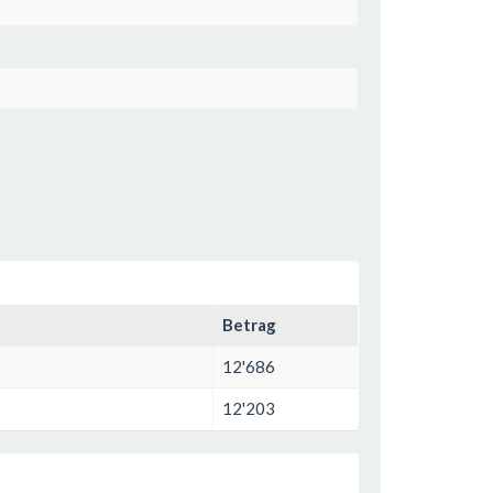
Betrag
12'686
12'203