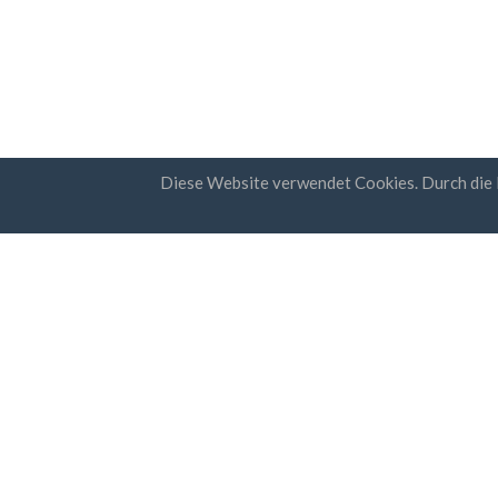
Diese Website verwendet Cookies. Durch die
Länder
Newsl
FAQ
Preisgestaltung
Ich
Ges
Bloggen
Date
Zahlungsarten
Fügen Sie Ihr Unternehmen hinzu