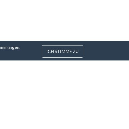
timmungen
.
ICH STIMME ZU
 Litauen
.com
tunde
tie
Alle Zahlungsarten »