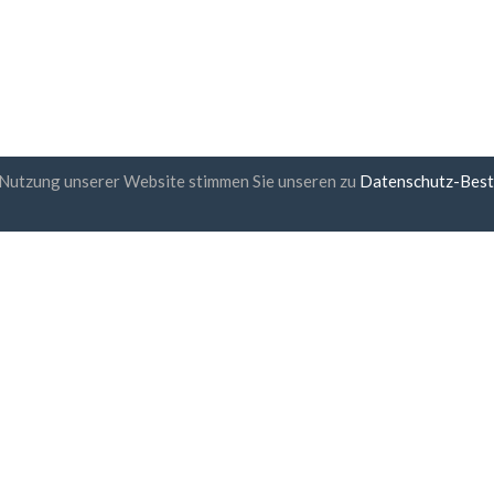
 Nutzung unserer Website stimmen Sie unseren zu
Datenschutz-Bes
etter-Abonnement
UAB "ID forty six"
Firmennummer: 302325999
USt-IdNr.: LT100006016113
Gedimino g. 47, 44242 Kaunas,
E-Mail:
support@biz-catalogs
 stimme
den Allgemeinen
chäftsbedingungen
und
der
nschutzrichtlinie
zu
sichere Bezahlung
Lieferung innerhalb einer S
30 Tage Geld-Zurück-Garan