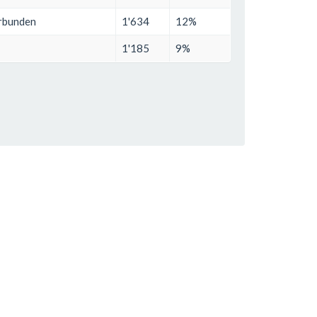
erbunden
1'634
12%
1'185
9%