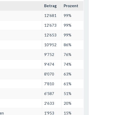
Betrag
Prozent
12'681
99%
12'673
99%
12'653
99%
10'952
86%
9'752
76%
9'474
74%
8'070
63%
7'810
61%
6'587
51%
2'633
20%
den
1'953
15%