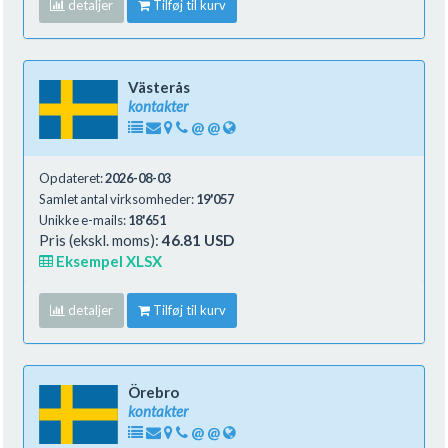
detaljer
Tilføj til kurv
Västerås
kontakter
@
@
Opdateret:
2026-08-03
Samlet antal virksomheder:
19'057
Unikke e-mails:
18'651
Pris (ekskl. moms):
46.81 USD
Eksempel XLSX
detaljer
Tilføj til kurv
Örebro
kontakter
@
@