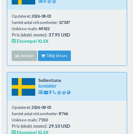
@
@
Opdateret:
2026-08-03
Samlet antal virksomheder:
12'387
Unikke e-mails:
44'422
Pris (ekskl. moms):
37.95 USD
Eksempel XLSX
detaljer
Tilføj til kurv
Sollentuna
kontakter
@
@
Opdateret:
2026-08-03
Samlet antal virksomheder:
8'766
Unikke e-mails:
7'350
Pris (ekskl. moms):
29.10 USD
Eksempel XLSX