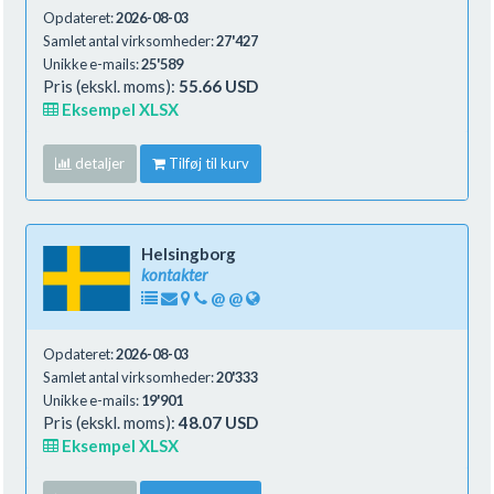
Opdateret:
2026-08-03
Samlet antal virksomheder:
27'427
Unikke e-mails:
25'589
Pris (ekskl. moms):
55.66 USD
Eksempel XLSX
detaljer
Tilføj til kurv
Helsingborg
kontakter
@
@
Opdateret:
2026-08-03
Samlet antal virksomheder:
20'333
Unikke e-mails:
19'901
Pris (ekskl. moms):
48.07 USD
Eksempel XLSX