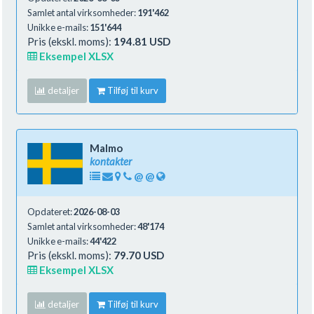
Samlet antal virksomheder:
191'462
Unikke e-mails:
151'644
Pris (ekskl. moms):
194.81 USD
Eksempel XLSX
detaljer
Tilføj til kurv
Malmo
kontakter
@
@
Opdateret:
2026-08-03
Samlet antal virksomheder:
48'174
Unikke e-mails:
44'422
Pris (ekskl. moms):
79.70 USD
Eksempel XLSX
detaljer
Tilføj til kurv