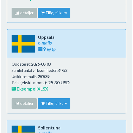
detaljer
Tilføj til kurv
Uppsala
e-mails
@
@
Opdateret:
2026-08-03
Samlet antal virksomheder:
6'752
Unikke e-mails:
25'589
Pris (ekskl. moms):
25.30 USD
Eksempel XLSX
detaljer
Tilføj til kurv
Sollentuna