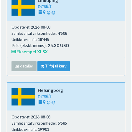
Linköping
e-mails
@
@
Opdateret:
2026-08-03
Samlet antal virksomheder:
4'508
Unikke e-mails:
18'445
Pris (ekskl. moms):
25.30 USD
Eksempel XLSX
detaljer
Tilføj til kurv
Helsingborg
e-mails
@
@
Opdateret:
2026-08-03
Samlet antal virksomheder:
5'585
Unikke e-mails:
19'901