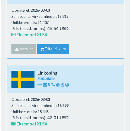
Opdateret:
2026-08-03
Samlet antal virksomheder:
17'815
Unikke e-mails:
21'407
Pris (ekskl. moms):
45.54 USD
Eksempel XLSX
detaljer
Tilføj til kurv
Linköping
kontakter
@
@
Opdateret:
2026-08-03
Samlet antal virksomheder:
16'299
Unikke e-mails:
18'445
Pris (ekskl. moms):
43.01 USD
Eksempel XLSX