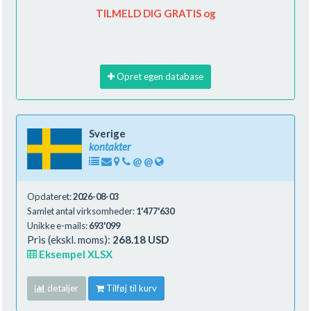
TILMELD DIG GRATIS og
Opret egen database
Sverige
kontakter
@
@
Opdateret:
2026-08-03
Samlet antal virksomheder:
1'477'630
Unikke e-mails:
693'099
Pris (ekskl. moms):
268.18 USD
Eksempel XLSX
detaljer
Tilføj til kurv