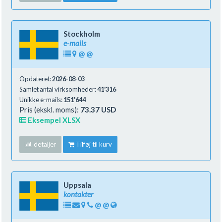
Stockholm
e-mails
@
@
Opdateret:
2026-08-03
Samlet antal virksomheder:
41'316
Unikke e-mails:
151'644
Pris (ekskl. moms):
73.37 USD
Eksempel XLSX
detaljer
Tilføj til kurv
Uppsala
kontakter
@
@