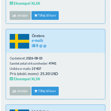
Eksempel XLSX
detaljer
Tilføj til kurv
Örebro
e-mails
@
@
Opdateret:
2026-08-03
Samlet antal virksomheder:
4'941
Unikke e-mails:
21'407
Pris (ekskl. moms):
25.30 USD
Eksempel XLSX
detaljer
Tilføj til kurv