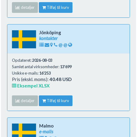
detaljer
Tilføj til kurv
Jönköping
kontakter
@
@
Opdateret:
2026-08-03
Samlet antal virksomheder:
13'699
Unikke e-mails:
16'253
Pris (ekskl. moms):
40.48 USD
Eksempel XLSX
detaljer
Tilføj til kurv
Malmo
e-mails