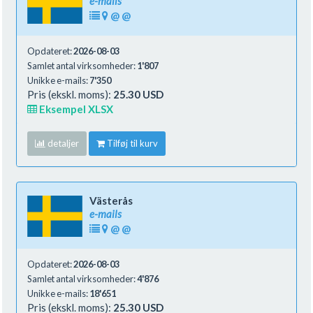
e-mails
@
@
Opdateret:
2026-08-03
Samlet antal virksomheder:
1'807
Unikke e-mails:
7'350
Pris (ekskl. moms):
25.30 USD
Eksempel XLSX
detaljer
Tilføj til kurv
Västerås
e-mails
@
@
Opdateret:
2026-08-03
Samlet antal virksomheder:
4'876
Unikke e-mails:
18'651
Pris (ekskl. moms):
25.30 USD