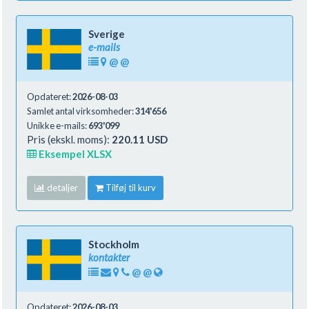
Sverige
e-mails
@
@
Opdateret:
2026-08-03
Samlet antal virksomheder:
314'656
Unikke e-mails:
693'099
Pris (ekskl. moms):
220.11 USD
Eksempel XLSX
detaljer
Tilføj til kurv
Stockholm
kontakter
@
@
Opdateret:
2026-08-03