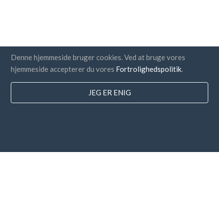
Denne hjemmeside bruger cookies. Ved at bruge vores
hjemmeside accepterer du vores
Fortrolighedspolitik
.
JEG ER ENIG
lande
FAQ
Prissætning
Blog
Betalingsmetoder