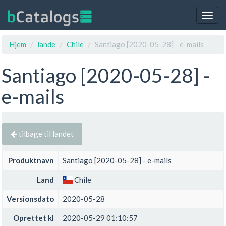
Togg
navig
Hjem
lande
Chile
Santiago [2020-05-28] - e-mails
Santiago [2020-05-28] -
e-mails
tilbage til landet
Produktnavn
Santiago [2020-05-28] - e-mails
Land
Chile
Versionsdato
2020-05-28
Oprettet kl
2020-05-29 01:10:57