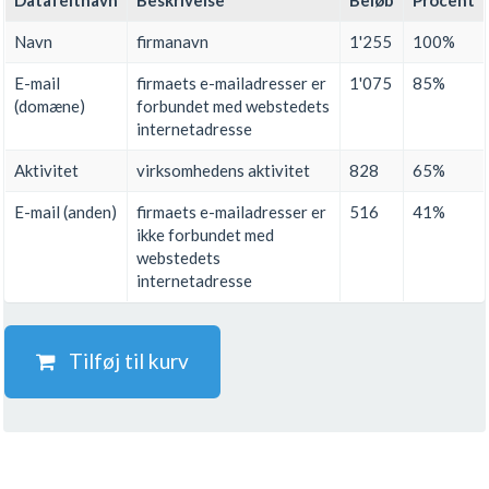
Datafeltnavn
Beskrivelse
Beløb
Procent
Navn
firmanavn
1'255
100%
E-mail
firmaets e-mailadresser er
1'075
85%
(domæne)
forbundet med webstedets
internetadresse
Aktivitet
virksomhedens aktivitet
828
65%
E-mail (anden)
firmaets e-mailadresser er
516
41%
ikke forbundet med
webstedets
internetadresse
Tilføj til kurv