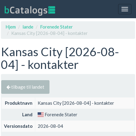
Togg
navig
Hjem
lande
Forenede Stater
Kansas City [2026-08-04] - kontakter
Kansas City [2026-08-
04] - kontakter
tilbage til landet
Produktnavn
Kansas City [2026-08-04] - kontakter
Land
Forenede Stater
Versionsdato
2026-08-04