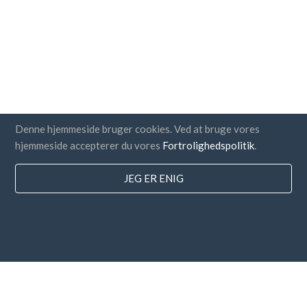
Denne hjemmeside bruger cookies. Ved at bruge vores
hjemmeside accepterer du vores
Fortrolighedspolitik
.
JEG ER ENIG
lande
FAQ
Prissætning