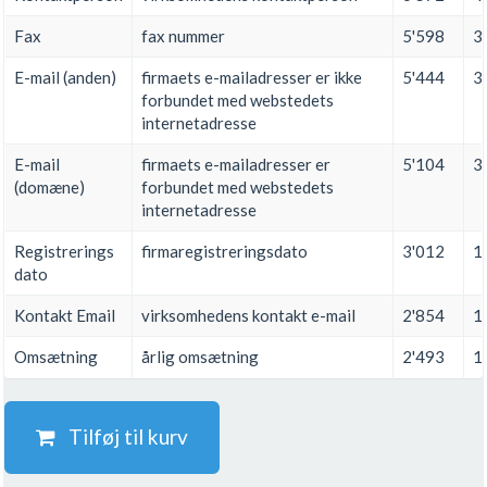
Fax
fax nummer
5'598
3
E-mail (anden)
firmaets e-mailadresser er ikke
5'444
3
forbundet med webstedets
internetadresse
E-mail
firmaets e-mailadresser er
5'104
3
(domæne)
forbundet med webstedets
internetadresse
Registrerings
firmaregistreringsdato
3'012
1
dato
Kontakt Email
virksomhedens kontakt e-mail
2'854
1
Omsætning
årlig omsætning
2'493
1
Tilføj til kurv