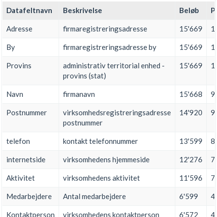
Datafeltnavn
Beskrivelse
Beløb
P
Adresse
firmaregistreringsadresse
15'669
1
By
firmaregistreringsadresse by
15'669
1
Provins
administrativ territorial enhed -
15'669
1
provins (stat)
Navn
firmanavn
15'668
9
Postnummer
virksomhedsregistreringsadresse
14'920
9
postnummer
telefon
kontakt telefonnummer
13'599
8
internetside
virksomhedens hjemmeside
12'276
7
Aktivitet
virksomhedens aktivitet
11'596
7
Medarbejdere
Antal medarbejdere
6'599
4
Kontaktperson
virksomhedens kontaktperson
6'572
4