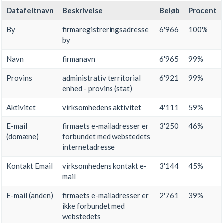
Datafeltnavn
Beskrivelse
Beløb
Procent
By
firmaregistreringsadresse
6'966
100%
by
Navn
firmanavn
6'965
99%
Provins
administrativ territorial
6'921
99%
enhed - provins (stat)
Aktivitet
virksomhedens aktivitet
4'111
59%
E-mail
firmaets e-mailadresser er
3'250
46%
(domæne)
forbundet med webstedets
internetadresse
Kontakt Email
virksomhedens kontakt e-
3'144
45%
mail
E-mail (anden)
firmaets e-mailadresser er
2'761
39%
ikke forbundet med
webstedets