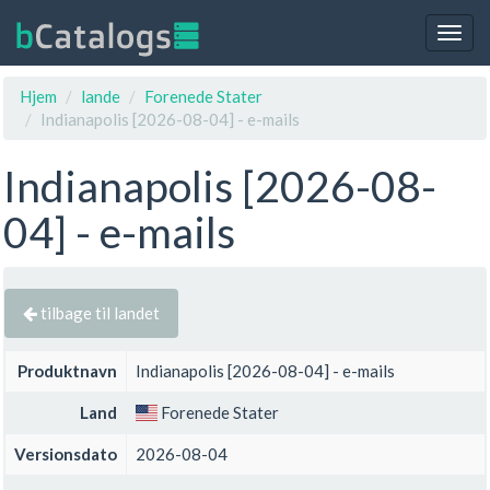
Togg
navig
Hjem
lande
Forenede Stater
Indianapolis [2026-08-04] - e-mails
Indianapolis [2026-08-
04] - e-mails
tilbage til landet
Produktnavn
Indianapolis [2026-08-04] - e-mails
Land
Forenede Stater
Versionsdato
2026-08-04