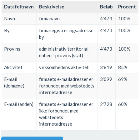
Datafeltnavn
Beskrivelse
Beløb
Procent
Navn
firmanavn
4'473
100%
By
firmaregistreringsadresse
4'473
100%
by
Provins
administrativ territorial
4'473
100%
enhed - provins (stat)
Aktivitet
virksomhedens aktivitet
3'819
85%
E-mail
firmaets e-mailadresser er
3'099
69%
(domæne)
forbundet med webstedets
internetadresse
E-mail (anden)
firmaets e-mailadresser er
2'728
60%
ikke forbundet med
webstedets
internetadresse