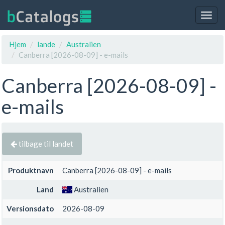
Togg
navig
Hjem
lande
Australien
Canberra [2026-08-09] - e-mails
Canberra [2026-08-09] -
e-mails
tilbage til landet
Produktnavn
Canberra [2026-08-09] - e-mails
Land
Australien
Versionsdato
2026-08-09