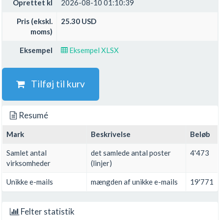
Oprettet kl
2026-08-10 01:10:39
Pris (ekskl.
25.30 USD
moms)
Eksempel
Eksempel XLSX
Tilføj til kurv
Resumé
Mark
Beskrivelse
Beløb
Samlet antal
det samlede antal poster
4'473
virksomheder
(linjer)
Unikke e-mails
mængden af unikke e-mails
19'771
Felter statistik