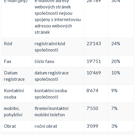
E-mail (jiný)
e-mailové adresy
28'789
30%
webových stránek
společnosti nejsou
spojeny s internetovou
adresou webových
stránek
Kód
registrační kód
23'143
24%
společnosti
Fax
číslo faxu
19'751
20%
Datum
datum registrace
10'469
10%
registrace
společnosti
Kontaktní
kontaktní osoba
8'674
9%
osoba
společnosti
mobilní,
firemní kontaktní
7'550
7%
pohybliví
mobilní telefon
Obrat
roční obrat
3'099
3%