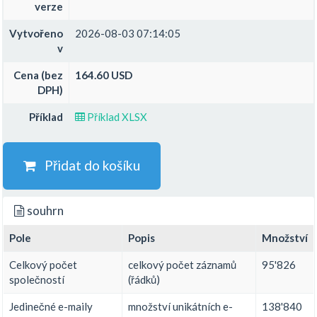
verze
Vytvořeno
2026-08-03 07:14:05
v
Cena (bez
164.60 USD
DPH)
Příklad
Příklad XLSX
Přidat do košíku
souhrn
Pole
Popis
Množství
Celkový počet
celkový počet záznamů
95'826
společností
(řádků)
Jedinečné e-maily
množství unikátních e-
138'840