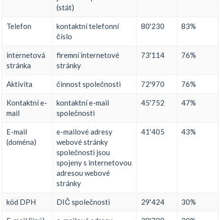
(stát)
Telefon
kontaktní telefonní
80'230
83%
číslo
internetová
firemní internetové
73'114
76%
stránka
stránky
Aktivita
činnost společnosti
72'970
76%
Kontaktní e-
kontaktní e-mail
45'752
47%
mail
společnosti
E-mail
e-mailové adresy
41'405
43%
(doména)
webové stránky
společnosti jsou
spojeny s internetovou
adresou webové
stránky
kód DPH
DIČ společnosti
29'424
30%