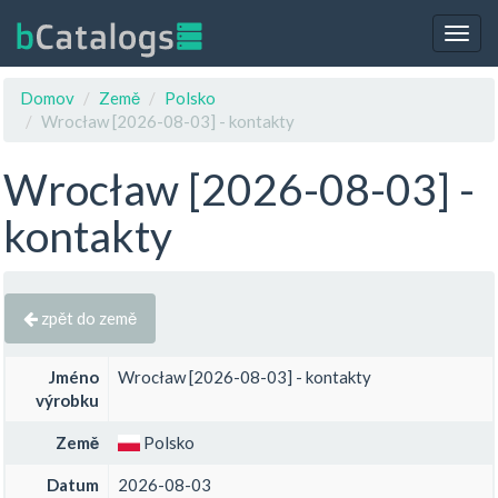
Togg
navig
Domov
Země
Polsko
Wrocław [2026-08-03] - kontakty
Wrocław [2026-08-03] -
kontakty
zpět do země
Jméno
Wrocław [2026-08-03] - kontakty
výrobku
Země
Polsko
Datum
2026-08-03