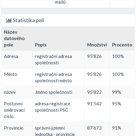
mailů
Statistika polí
Název
datového
pole
Popis
Množství
Procento
Adresa
registrační adresa
95'826
100%
společnosti
Město
registrační adresa
95'826
100%
společnosti město
název
Jméno společnosti
95'822
99%
Poštovní
adresa registrace
91'542
95%
směrovací
společnosti PSČ
číslo
Provincie
správní územní
87'673
91%
jednotka - provincie