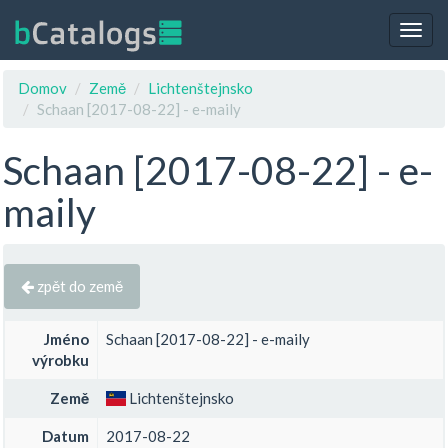
Togg
navig
Domov
Země
Lichtenštejnsko
Schaan [2017-08-22] - e-maily
Schaan [2017-08-22] - e-
maily
zpět do země
Jméno
Schaan [2017-08-22] - e-maily
výrobku
Země
Lichtenštejnsko
Datum
2017-08-22