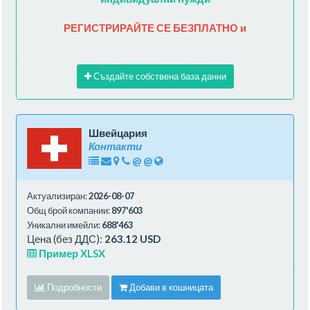
РЕГИСТРИРАЙТЕ СЕ БЕЗПЛАТНО и
Създайте собствена база данни
Швейцария
Контакти
@
@
Актуализиран:
2026-08-07
Общ брой компании:
897'603
Уникални имейли:
688'463
Цена (без ДДС):
263.12 USD
Пример XLSX
Подробности
Добави в кошницата