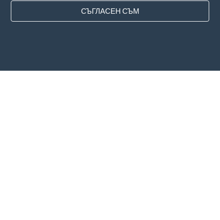
СЪГЛАСЕН СЪМ
Държави
ЧЗВ
Ценообразуване
Блог
Начини за плащане
Добавете фирмата си
Абонамент за бюлетин