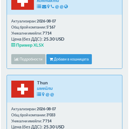
Контакти
@
@
Актуализиран:
2026-08-07
Общ брой компании:
5'167
Уникални имейли:
7'714
Цена (без ДДС):
25.30 USD
Пример XLSX
Подробности
Добави в кошницата
Thun
имейли
@
@
Актуализиран:
2026-08-07
Общ брой компании:
3'033
Уникални имейли:
7'714
Цена (без ДДС):
25.30 USD