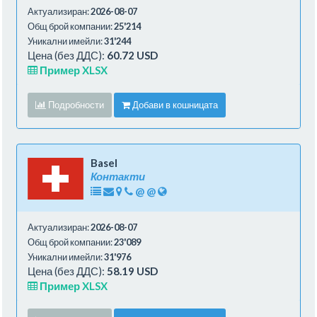
Актуализиран:
2026-08-07
Общ брой компании:
25'214
Уникални имейли:
31'244
Цена (без ДДС):
60.72 USD
Пример XLSX
Подробности
Добави в кошницата
Basel
Контакти
@
@
Актуализиран:
2026-08-07
Общ брой компании:
23'089
Уникални имейли:
31'976
Цена (без ДДС):
58.19 USD
Пример XLSX