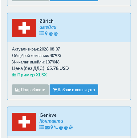
Zürich
имейли
@
@
Актуализиран:
2026-08-07
Общ брой компании:
40'973
Уникални имейли:
107'046
Цена (без ДДС):
65.78 USD
Пример XLSX
Подробности
Добави в кошницата
Genève
Контакти
@
@