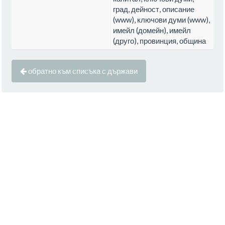
град, дейност, описание
(www), ключови думи (www),
имейл (домейн), имейл
(друго), провинция, община
обратно към списъка с държави