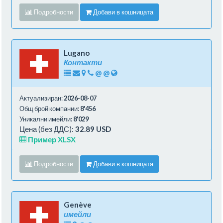
Подробности
Добави в кошницата
Lugano
Контакти
@
@
Актуализиран:
2026-08-07
Общ брой компании:
8'456
Уникални имейли:
8'029
Цена (без ДДС):
32.89 USD
Пример XLSX
Подробности
Добави в кошницата
Genève
имейли