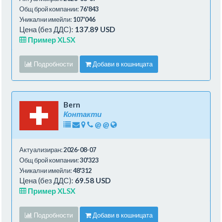
Общ брой компании:
76'843
Уникални имейли:
107'046
Цена (без ДДС):
137.89 USD
Пример XLSX
Подробности
Добави в кошницата
Bern
Контакти
@
@
Актуализиран:
2026-08-07
Общ брой компании:
30'323
Уникални имейли:
48'312
Цена (без ДДС):
69.58 USD
Пример XLSX
Подробности
Добави в кошницата