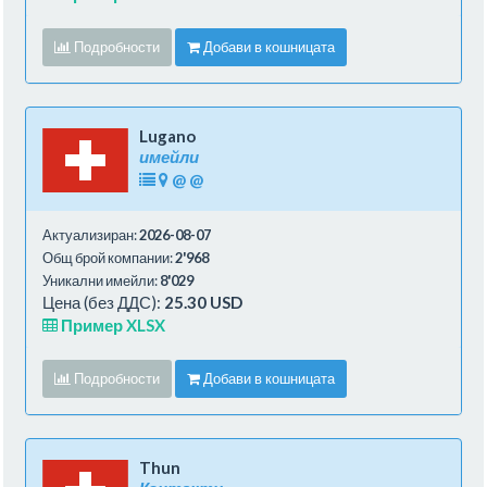
Подробности
Добави в кошницата
Lugano
имейли
@
@
Актуализиран:
2026-08-07
Общ брой компании:
2'968
Уникални имейли:
8'029
Цена (без ДДС):
25.30 USD
Пример XLSX
Подробности
Добави в кошницата
Thun