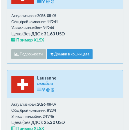
@
@
Актуализиран:
2026-08-07
Общ брой компании:
11'241
Уникални имейли:
31'244
Цена (без ДДС):
31.63 USD
Пример XLSX
Подробности
Добави в кошницата
Lausanne
имейли
@
@
Актуализиран:
2026-08-07
Общ брой компании:
8'234
Уникални имейли:
24'746
Цена (без ДДС):
25.30 USD
Пример XLSX