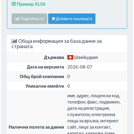
Пример XLSX
Подробности
Добави в кошницата
Обща информация за база данни за
страната
Държава
Швейцария
Дата на версията
2026-08-07
Общ брой компании
0
Уникални имейли
0
име, адрес, пощенски код,
телефон, факс, подвижен,
дата на регистрация,
служители, електронна
поща за връзка, интернет
Налични полета за данни
сайт, лице за контакт,
капитал, ключови думи,