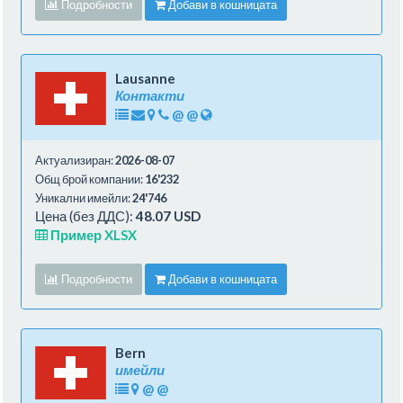
Подробности
Добави в кошницата
Lausanne
Контакти
@
@
Актуализиран:
2026-08-07
Общ брой компании:
16'232
Уникални имейли:
24'746
Цена (без ДДС):
48.07 USD
Пример XLSX
Подробности
Добави в кошницата
Bern
имейли
@
@