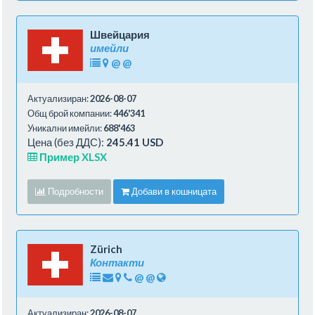
Швейцария
имейли
@
@
Актуализиран:
2026-08-07
Общ брой компании:
446'341
Уникални имейли:
688'463
Цена (без ДДС):
245.41 USD
Пример XLSX
Подробности
Добави в кошницата
Zürich
Контакти
@
@
Актуализиран:
2026-08-07