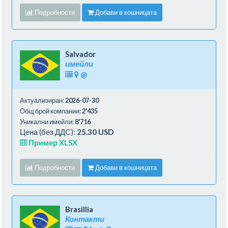
Подробности
Добави в кошницата
Salvador
имейли
@
Актуализиран:
2026-07-30
Общ брой компании:
2'435
Уникални имейли:
8'716
Цена (без ДДС):
25.30 USD
Пример XLSX
Подробности
Добави в кошницата
Brasillia
Контакти