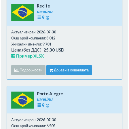
Recife
имейли
@
Актуализиран:
2026-07-30
Общ брой компании:
3'012
Уникални имейли:
9'781
Цена (без ДДС):
25.30 USD
Пример XLSX
Подробности
Добави в кошницата
Porto Alegre
имейли
@
Актуализиран:
2026-07-30
Общ брой компании:
6'505