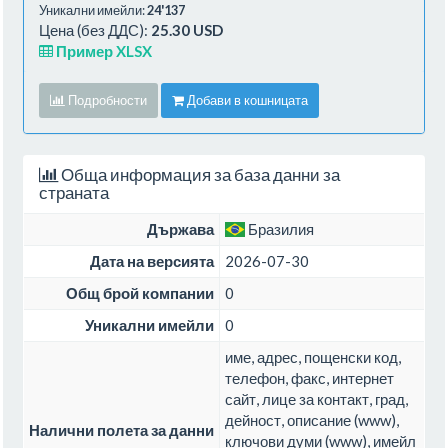
Уникални имейли:
24'137
Цена (без ДДС):
25.30 USD
Пример XLSX
Подробности
Добави в кошницата
Обща информация за база данни за
страната
Държава
Бразилия
Дата на версията
2026-07-30
Общ брой компании
0
Уникални имейли
0
име, адрес, пощенски код,
телефон, факс, интернет
сайт, лице за контакт, град,
дейност, описание (www),
Налични полета за данни
ключови думи (www), имейл