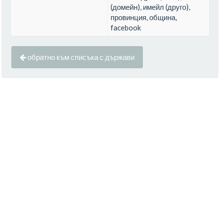
(домейн), имейл (друго),
провинция, община,
facebook
обратно към списъка с държави