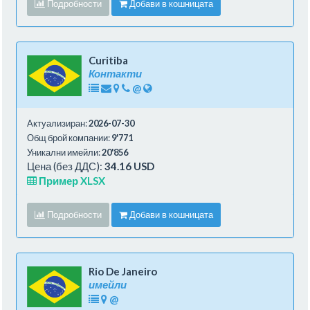
Подробности
Добави в кошницата
Curitiba
Контакти
@
Актуализиран:
2026-07-30
Общ брой компании:
9'771
Уникални имейли:
20'856
Цена (без ДДС):
34.16 USD
Пример XLSX
Подробности
Добави в кошницата
Rio De Janeiro
имейли
@