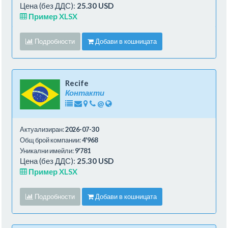
Цена (без ДДС):
25.30 USD
Пример XLSX
Подробности
Добави в кошницата
Recife
Контакти
@
Актуализиран:
2026-07-30
Общ брой компании:
4'968
Уникални имейли:
9'781
Цена (без ДДС):
25.30 USD
Пример XLSX
Подробности
Добави в кошницата