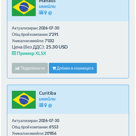
Manaus
имейли
@
Актуализиран:
2026-07-30
Общ брой компании:
2'291
Уникални имейли:
7'032
Цена (без ДДС):
25.30 USD
Пример XLSX
Подробности
Добави в кошницата
Curitiba
имейли
@
Актуализиран:
2026-07-30
Общ брой компании:
6'553
Уникални имейли:
20'856