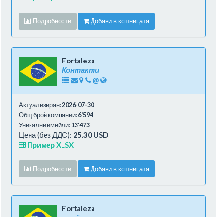
Подробности
Добави в кошницата
Fortaleza
Контакти
@
Актуализиран:
2026-07-30
Общ брой компании:
6'594
Уникални имейли:
13'473
Цена (без ДДС):
25.30 USD
Пример XLSX
Подробности
Добави в кошницата
Fortaleza