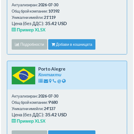
Актуализиран:
2026-07-30
Общ брой компании:
10'392
Уникални имейли:
21'119
Цена (без ДДС):
35.42 USD
Пример XLSX
Подробности
Добави в кошницата
Porto Alegre
Контакти
@
Актуализиран:
2026-07-30
Общ брой компании:
9'680
Уникални имейли:
24'137
Цена (без ДДС):
35.42 USD
Пример XLSX