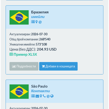
Бразилия
имейли
@
Актуализиран:
2026-07-30
Общ брой компании:
268'540
Уникални имейли:
573'108
Цена (без ДДС):
204.93 USD
Пример XLSX
Подробности
Добави в кошницата
São Paulo
Контакти
@
Актуализиран:
2026-07-30