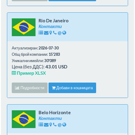
Rio De Janeiro
Контакти
@
Актуализиран:
2026-07-30
Общ брой компании:
15'283
Уникални имейли:
30'089
Цена (без ДДС):
43.01 USD
Пример XLSX
Подробности
Добави в кошницата
Belo Horizonte
Контакти
@