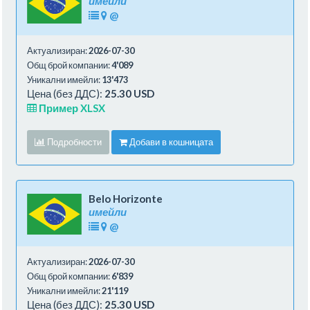
имейли
@
Актуализиран:
2026-07-30
Общ брой компании:
4'089
Уникални имейли:
13'473
Цена (без ДДС):
25.30 USD
Пример XLSX
Подробности
Добави в кошницата
Belo Horizonte
имейли
@
Актуализиран:
2026-07-30
Общ брой компании:
6'839
Уникални имейли:
21'119
Цена (без ДДС):
25.30 USD