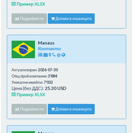
Пример XLSX
Подробности
Добави в кошницата
Manaus
Контакти
@
Актуализиран:
2026-07-30
Общ брой компании:
3'884
Уникални имейли:
7'032
Цена (без ДДС):
25.30 USD
Пример XLSX
Подробности
Добави в кошницата