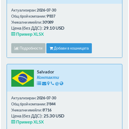
Актуализиран:
2026-07-30
Общ брой компании:
9'837
Уникални имейли:
30'089
Цена (без ДДС):
29.10 USD
Пример XLSX
Подробности
Добави в кошницата
Salvador
Контакти
@
Актуализиран:
2026-07-30
Общ брой компании:
3'844
Уникални имейли:
8'716
Цена (без ДДС):
25.30 USD
Пример XLSX