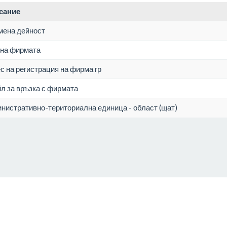
сание
мена дейност
на фирмата
с на регистрация на фирма гр
л за връзка с фирмата
нистративно-териториална единица - област (щат)