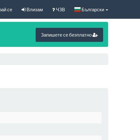
рай се
Влизам
ЧЗВ
Български
Запишете се безплатно