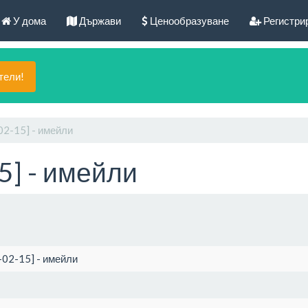
У дома
Държави
Ценообразуване
Регистри
тели!
-02-15] - имейли
5] - имейли
8-02-15] - имейли