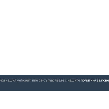
йки нашия уебсайт, вие се съгласявате с нашите
политика за пов
мент за бюлетин
UAB "ID forty six"
Фирмен код: 302325999
код по ДДС: LT10000601611
Gedimino g. 47, 44242 Kaunas
електронна поща:
support@bi
ласен съм с
Общите условия