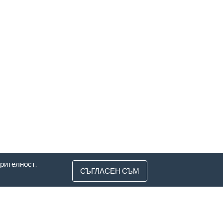
ерителност
.
СЪГЛАСЕН СЪМ
3
, Литва
z-catalogs.com