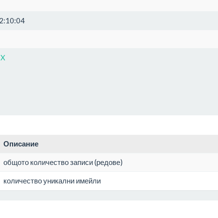
2:10:04
SX
Описание
общото количество записи (редове)
количество уникални имейли