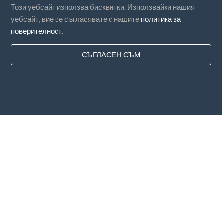
Този уебсайт използва бисквитки. Използвайки нашия
уебсайт, вие се съгласявате с нашите
политика за
поверителност
.
СЪГЛАСЕН СЪМ
Държави
ЧЗВ
Ценообразуване
Блог
Начини за плащане
Добавете фирмата си