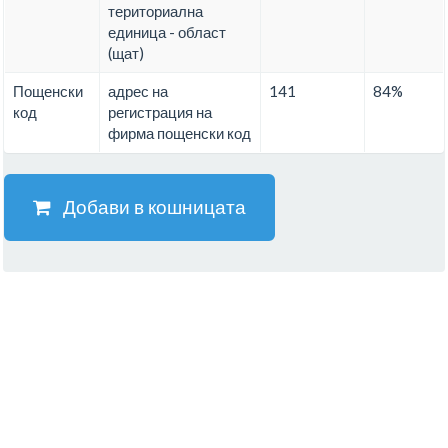
териториална
единица - област
(щат)
Пощенски
адрес на
141
84%
код
регистрация на
фирма пощенски код
Добави в кошницата