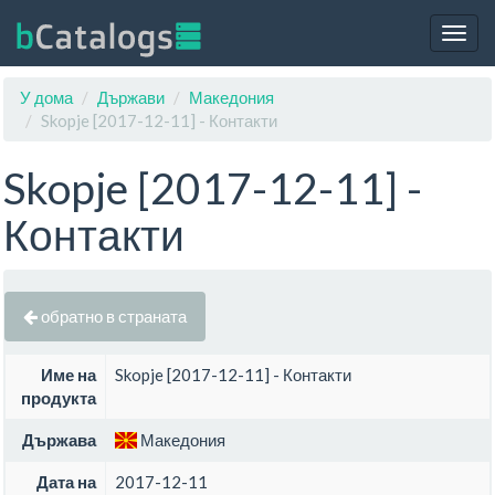
Togg
navig
У дома
Държави
Македония
Skopje [2017-12-11] - Контакти
Skopje [2017-12-11] -
Контакти
обратно в страната
Име на
Skopje [2017-12-11] - Контакти
продукта
Държава
Македония
Дата на
2017-12-11