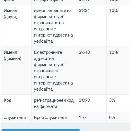
Имейл
имейл адресите на
3'831
10%
(друго)
фирмените уеб
страници не са
свързани с
интернет адреса на
уебсайта
Имейл
Електронните
3'640
10%
(домейн)
адреси на
фирмените уеб
страници са
свързани с
интернет адреса на
уебсайта
Код
регистрационен код
1'899
5%
на фирмата
служители
Брой служители
157
0%