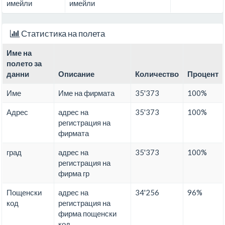
имейли
имейли
Статистика на полета
Име на
полето за
данни
Описание
Количество
Процент
Име
Име на фирмата
35'373
100%
Адрес
адрес на
35'373
100%
регистрация на
фирмата
град
адрес на
35'373
100%
регистрация на
фирма гр
Пощенски
адрес на
34'256
96%
код
регистрация на
фирма пощенски
код