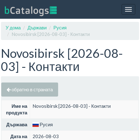
Togg
navig
У дома
Държави
Русия
Novosibirsk [2026-08-03] - Контакти
Novosibirsk [2026-08-
03] - Контакти
обратно в страната
Име на
Novosibirsk [2026-08-03] - Контакти
продукта
Държава
Русия
Дата на
2026-08-03