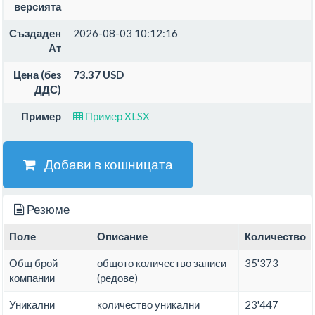
версията
Създаден
2026-08-03 10:12:16
Ат
Цена (без
73.37 USD
ДДС)
Пример
Пример XLSX
Добави в кошницата
Резюме
Поле
Описание
Количество
Общ брой
общото количество записи
35'373
компании
(редове)
Уникални
количество уникални
23'447