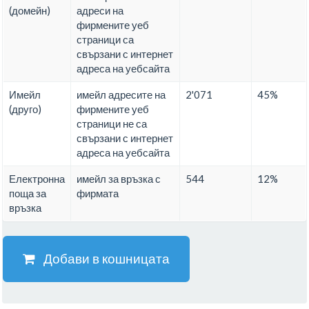
(домейн)
адреси на
фирмените уеб
страници са
свързани с интернет
адреса на уебсайта
Имейл
имейл адресите на
2'071
45%
(друго)
фирмените уеб
страници не са
свързани с интернет
адреса на уебсайта
Електронна
имейл за връзка с
544
12%
поща за
фирмата
връзка
Добави в кошницата