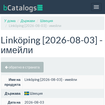
Togg
navig
У дома
Държави
Швеция
Linköping [2026-08-03] - имейли
Linköping [2026-08-03] -
имейли
обратно в страната
Име на
Linköping [2026-08-03] - имейли
продукта
Държава
Швеция
Дата на
2026-08-03