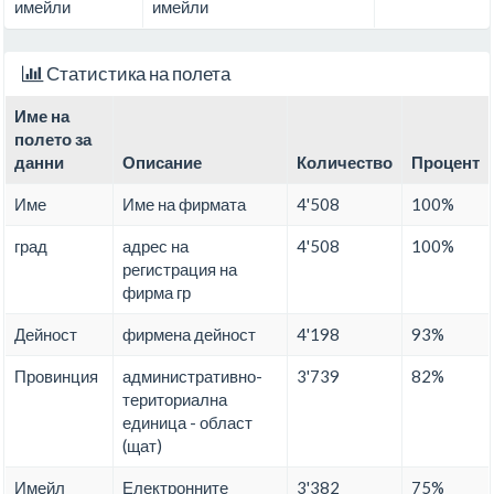
имейли
имейли
Статистика на полета
Име на
полето за
данни
Описание
Количество
Процент
Име
Име на фирмата
4'508
100%
град
адрес на
4'508
100%
регистрация на
фирма гр
Дейност
фирмена дейност
4'198
93%
Провинция
административно-
3'739
82%
териториална
единица - област
(щат)
Имейл
Електронните
3'382
75%