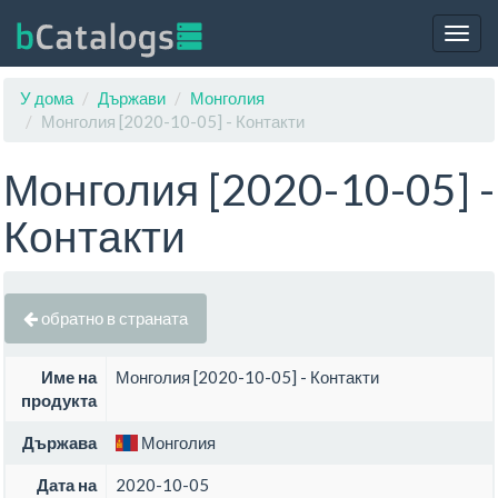
Togg
navig
У дома
Държави
Монголия
Монголия [2020-10-05] - Контакти
Монголия [2020-10-05] -
Контакти
обратно в страната
Име на
Монголия [2020-10-05] - Контакти
продукта
Държава
Монголия
Дата на
2020-10-05