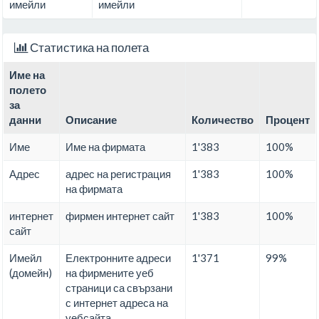
имейли
имейли
Статистика на полета
Име на
полето
за
данни
Описание
Количество
Процент
Име
Име на фирмата
1'383
100%
Адрес
адрес на регистрация
1'383
100%
на фирмата
интернет
фирмен интернет сайт
1'383
100%
сайт
Имейл
Електронните адреси
1'371
99%
(домейн)
на фирмените уеб
страници са свързани
с интернет адреса на
уебсайта