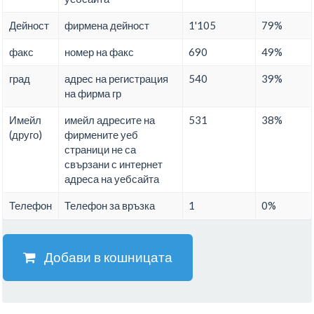
Дейност
фирмена дейност
1'105
79%
факс
номер на факс
690
49%
град
адрес на регистрация
540
39%
на фирма гр
Имейл
имейл адресите на
531
38%
(друго)
фирмените уеб
страници не са
свързани с интернет
адреса на уебсайта
Телефон
Телефон за връзка
1
0%
Добави в кошницата