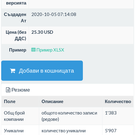
версията
Създаден
2020-10-05 07:14:08
Ат
Цена (без
25.30 USD
ДДС)
Пример
Пример XLSX
Добави в кошницата
Резюме
Поле
Описание
Количество
Общ брой
общото количество записи
1'383
компании
(редове)
Уникални
количество уникални
5'907