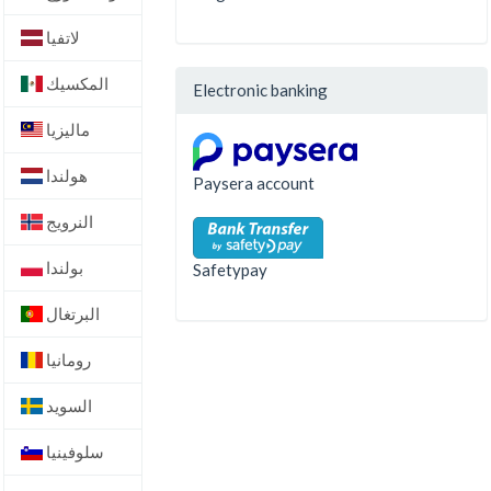
لاتفيا
المكسيك
Electronic banking
ماليزيا
هولندا
Paysera account
النرويج
بولندا
Safetypay
البرتغال
رومانيا
السويد
سلوفينيا