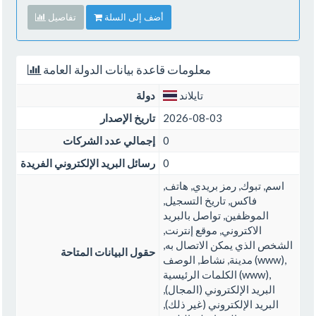
أضف إلى السلة
تفاصيل
معلومات قاعدة بيانات الدولة العامة
تايلاند
دولة
2026-08-03
تاريخ الإصدار
0
إجمالي عدد الشركات
0
رسائل البريد الإلكتروني الفريدة
اسم, تبوك, رمز بريدي, هاتف,
فاكس, تاريخ التسجيل,
الموظفين, تواصل بالبريد
الاكتروني, موقع إنترنت,
الشخص الذي يمكن الاتصال به,
حقول البيانات المتاحة
مدينة, نشاط, الوصف (www),
الكلمات الرئيسية (www),
البريد الإلكتروني (المجال),
البريد الإلكتروني (غير ذلك),