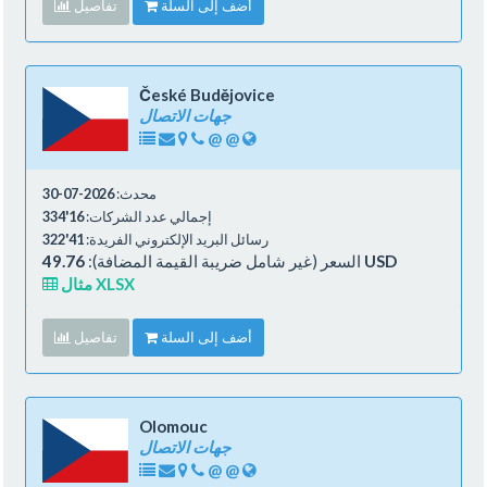
أضف إلى السلة
تفاصيل
České Budějovice
جهات الاتصال
@
@
محدث:
2026-07-30
إجمالي عدد الشركات:
16'334
رسائل البريد الإلكتروني الفريدة:
41'322
49.76 USD
السعر (غير شامل ضريبة القيمة المضافة):
مثال XLSX
أضف إلى السلة
تفاصيل
Olomouc
جهات الاتصال
@
@