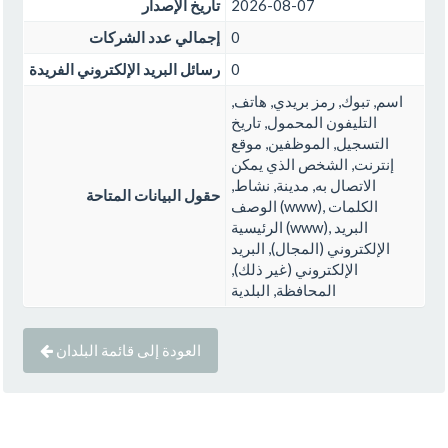
2026-08-07
تاريخ الإصدار
0
إجمالي عدد الشركات
0
رسائل البريد الإلكتروني الفريدة
اسم, تبوك, رمز بريدي, هاتف,
التليفون المحمول, تاريخ
التسجيل, الموظفين, موقع
إنترنت, الشخص الذي يمكن
الاتصال به, مدينة, نشاط,
حقول البيانات المتاحة
الوصف (www), الكلمات
الرئيسية (www), البريد
الإلكتروني (المجال), البريد
الإلكتروني (غير ذلك),
المحافظة, البلدية
العودة إلى قائمة البلدان