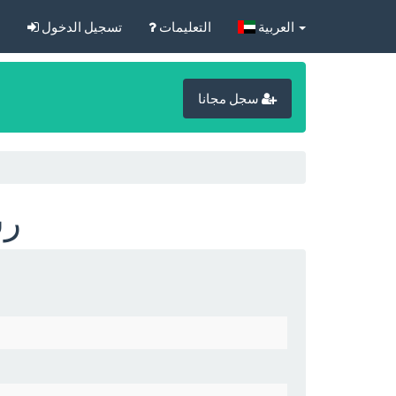
‏العربية‏
التعليمات
تسجيل الدخول
ا
سجل مجانا
8-04