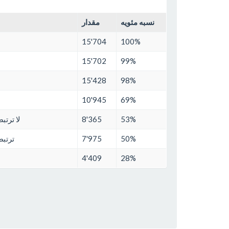
نسبه مئويه
مقدار
15'704
100%
15'702
99%
15'428
98%
10'945
69%
53%
8'365
لا ترتب
50%
7'975
ترتبط
4'409
28%