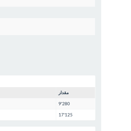
مقدار
9'280
17'125