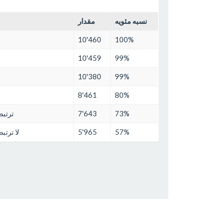
نسبه مئويه
مقدار
10'460
100%
10'459
99%
10'380
99%
8'461
80%
73%
7'643
ترتبط
57%
5'965
لا ترتب