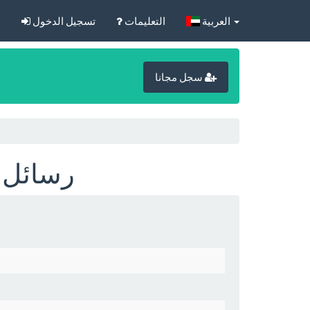
‏العربية‏
التعليمات
تسجيل الدخول
ا
سجل مجانا
onte [2026-08-07