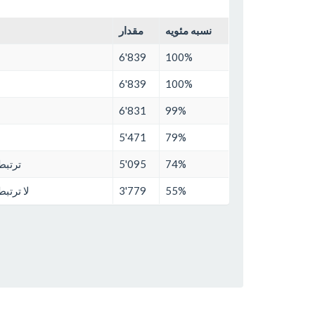
نسبه مئويه
مقدار
6'839
100%
6'839
100%
6'831
99%
5'471
79%
74%
5'095
ترتبط
55%
3'779
لا ترتب