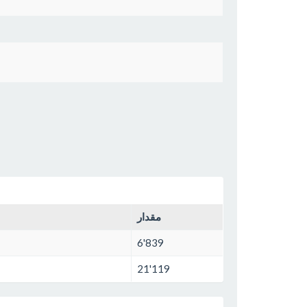
مقدار
6'839
21'119