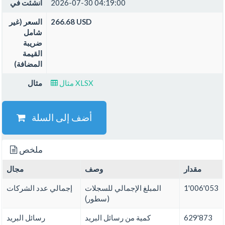
2026-07-30 04:19:00
أنشئت في
266.68 USD
السعر (غير
شامل
ضريبة
القيمة
المضافة)
مثال XLSX
مثال
أضف إلى السلة
ملخص
مقدار
وصف
مجال
1'006'053
المبلغ الإجمالي للسجلات
إجمالي عدد الشركات
(سطور)
629'873
كمية من رسائل البريد
رسائل البريد