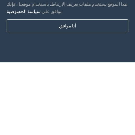
هذا الموقع يستخدم ملفات تعريف الارتباط. باستخدام موقعنا ، فإنك
.
توافق على
سياسة الخصوصية
أنا موافق
بلدان
التعليمات
التسعير
مقالات
طرق الدفع
أضف شركتك
الاشتراك في النشرة الإخبارية